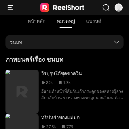
หน้าหลัก
หมวดหมู่
แบรนด์
ชนบท
ภาพยนตร์เรื่อง ชนบท
วีรบุรุษใต้ชุดขาดวิ่น
82k
1.3k
อีธานทำหน้าที่คุ้มกันเถ้ากระดูกของสหายผู้ล่วง
ลับกลับบ้าน ระหว่างทางเขาถูกนายอำเภอท้อง
ถิ่นหยุดตรวจและกล่าวหาว่าเป็นคนเร่ร่อน
ก่อนถูกควบคุมตัวไปสอบสวนที่สถานีตำรวจ
เขาถูกดูหมิ่นและทรมาน แต่ยังอดทนเพื่อ
ทริปหย่าของแม่มด
ปกป้องเถ้ากระดูกของเพื่อน จนเมื่อนายอำเภอ
27.3k
773