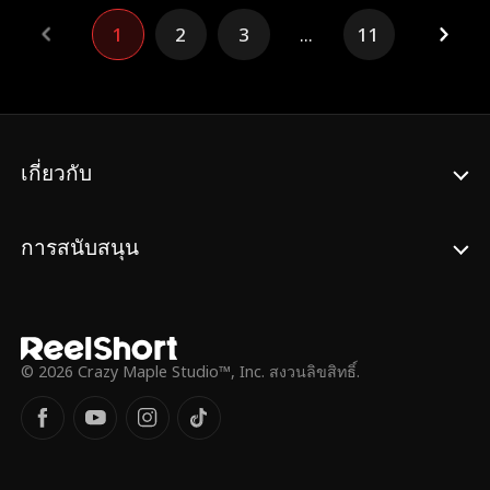
มากกว่าจะเกาะณัฐวุฒิได้และแต่งเข้าตระกูล
1
2
3
...
11
ธรรมาอันทรงเกียรติก็ใช่ว่าง่าย อย่างไรก็ตาม
เมื่อตระกูลธรรมาเจอเหตุการณ์ไม่คาดคิด และ
ถูกไล่ออกจากราชการแล้วให้ไปอยู่ชนบท เธอ
ไม่เพียงถีบหัวส่งเขาทั้งยังทำแท้งลูก สุดท้าย
แต่งงานกับผู้ชายที่ชอบใช้ความรุนแรงและพบ
กับจุดจบอันน่าสมเพช
เกี่ยวกับ
การสนับสนุน
© 2026 Crazy Maple Studio™, Inc. สงวนลิขสิทธิ์.