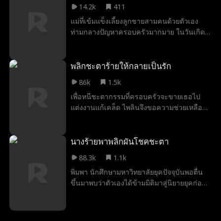
14.2k
411
กลับถูกเธอและลูกๆ ของเธอเหลือรั้ง โดยไม่รู้
แม่ที่เข้มแข็งเลี้ยงลูกชายสามคนด้วยตัวเอง
ว่าพวกเขาคือครอบครัวที่เขาตามหามาตลอด
ท่ามกลางปัญหาครอบครัวมากมาย ในวันเกิด
ครบรอบ 70 ปีของพ่อ ลูกชายแต่ละคนมอบ
ของขวัญพิเศษ ความขัดแย้งและความเข้าใจ
ผิดในครอบครัวก่อให้เกิดความตึงเครียด แต่
พลิกชะตาร้ายให้กลายเป็นรัก
สุดท้ายความจริงก็เปิดเผย ชี้ให้เห็นถึงคุณค่า
86k
1.5k
ของความสัมพันธ์ทางอารมณ์และความรักใน
เพื่อหนีชะตากรรมที่ครอบครัวจะขายเธอไป
ครอบครัว
แต่งงานแก้เคล็ด ไพลินจึงขอความช่วยเหลือ
จากเมฆา ประธานกลุ่มบริษัทเมฆที่บังเอิญผ่าน
มา เมฆาช่วยไพลินไว้เพราะใจอ่อน และให้เธอ
เรียนโรงเรียนเอกชนภายใต้เครือของเขา
นางร้ายพาพลิกผันโชคชะตา
ไพลินทั้งถูกดูถูกและกลั่นแกล้งที่โรงเรียน ทั้งยัง
88.3k
1.1k
ถูกแม่ผู้ให้กำเนิดบีบบังคับจนต้องออกไปทำงาน
พิมพา นักศึกษามหาวิทยาลัยยุคปัจจุบันพอตื่น
พิเศษ ที่นั่นเอง เธอได้พบกับเมฆาอีกครั้ง ความ
ขึ้นมาพบว่าตัวเองได้ข้ามมิติมาสู่นิยายยุคก่อน
ใกล้ชิดทำให้ทั้งสองค่อยๆ เกิดความรู้สึกที่ดีต่อ
ในฐานะอดีตภรรยาสุดโหดที่กำลังตั้งครรภ์ของ
กัน
พระเอก ในนิยาย เจ้าของร่างเดิมหมกมุ่นอยู่กับ
การเป็นภรรยาของผู้มีอิทธิพล พยายามอย่าง