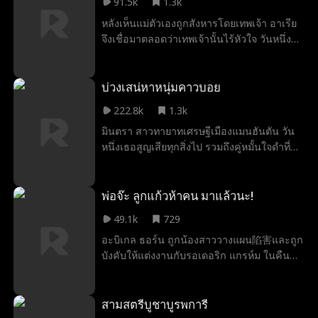
91.5k
1.3k
น้องสาวที่หายสาบสูญไปนานของเขา
ครอบครัวของเธอ พร้อมกับให้รางวัลแก่ลูกสาว
หลังเห็นแม่ตัวเองถูกสังหารโดยเทพเจ้า อาเรีย
คนเดียวที่รักเธอโดยไม่รู้ตัวตนที่แท้จริงของเธอ
จึงเชื่อมาตลอดว่าเทพเจ้านั้นไร้หัวใจ วันหนึ่ง
เพื่อช่วยครอบครัวที่อดอยาก เธอได้ฆ่าแกะ
ทองคำโดยไม่รู้ว่าเป็นสัตว์ศักดิ์สิทธิ์แห่งโอ
ลิมปัส การกระทำนี้ได้นำเธอมาสู่โอลิมปัสและ
บ่วงเสน่หาหนุ่มคาวบอย
พบกับไคโรส ที่เปิดเผยชาติกำเนิด ความจริง
222.8k
1.3k
และชะตากรรมที่ผูกทั้งสองไว้ตลอดกาล
มินตรา สาวทายาทเศรษฐีเมืองแมนฮันตัน วัน
หนึ่งเธอสูญเสียทุกสิ่งไป รวมถึงคู่หมั้นใจดำที่
ปล่อยเธอไว้ที่เมืองเท็กซัส มินตราผู้ชอกช้ำและ
ถังแตกเดินเข้าไปร้านเหล้าท้องถิ่น เธอบังเอิญ
เจอกับคุณอาของแฟนเก่า บุณยวีร์ ฐิติกร หนุ่ม
พ่อจ๊ะ ลูกแก้วห้าคน มาแล้วนะ!
คาวบอยดิบเถื่อนชวนหลงใหล หลังจากค่ำคืน
49.1k
729
แสนเร่าร้อน บุณยวีร์หางานให้มินตราเลี้ยงชีพ
อะบิเกล ธอร์น ถูกน้องสาววางแผน陷害และถูก
พร้อมที่พัก ตอนนี้มินตราเปลี่ยนจากประดับ
บังคับให้แต่งงานกับรอเดอริก แกรห์ม ในคืน
ไข่มุกเป็นรองเท้าบูทคาวบอย ขึ้นขี่หลังกระทิง
แต่งงาน เธอทำสามีบาดเจ็บโดยไม่ได้ตั้งใจและ
ขี่ม้า และอาจได้ขี่คาวบอยหนุ่มก็ได้
ถูกขับไล่ออกจากตระกูล ห้าปีต่อมาเธอกลับมา
อีกครั้งในฐานะหมอผู้วิเศษพร้อมลูก ๆ ฉลาด ๆ
สามสตรีบูชาบูรพการี
ห้าคน รอเดอริก แกรห์ม ผู้ที่เคยปฏิเสธเธอ