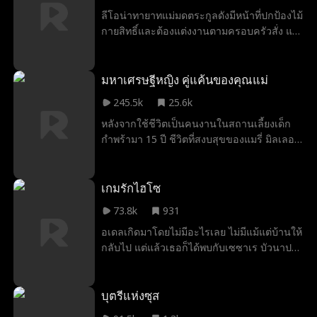
ล่วงเกินถึงขั้นลบหลู่เถ้ากระดูก สถานการณ์
ลีโอน่าทายาทแม่มดตระกูลดังมีหน้าที่ปกป้องไม้
กำลังเลวร้ายลง ทันใดนั้น อดีตผู้ใต้บังคับบัญชา
กายสิทธิ์และต้องแต่งงานตามครอบครัวสั่ง แต่
จากกองทัพของเขา ซึ่งปัจจุบันเป็นผู้อำนวยการ
แผนพังเมื่อเธอพบอีริคพ่อมดตัวแสบและเผลอ
เอฟบีไอ ได้ปรากฏตัว ตัวตนที่แท้จริงของอีธาน
โดนเวทมนตร์ผูกมัดให้แต่งงานกับเขา เธอจึง
ในฐานะวีรบุรุษอเมริกันจะถูกเปิดเผยหรือไม่
ต้องร่วมเดินทางไปกับเขาเพื่อร่ายมนตร์หย่า
มหาเศรษฐีหญิง คู่แค้นของคุณแม่
ทว่ายิ่งอยู่ใกล้สามีคนนี้กำแพงในใจของเธอก็
245.5k
25.6k
ค่อยๆ ทลายลง
หลังจากใช้ชีวิตเป็นคนงานในสถานเลี้ยงเด็ก
กำพร้ามา 15 ปี ชีวิตที่สงบสุขของแมรี่ มิลเลอร์
ก็พังทลายลงเมื่อเธอมีภาวะเลือดออกในสมอง
และตกอยู่ในอาการโคม่า ขณะที่เกรซ ลูกสาว
บุญธรรมคนเล็กพยายามช่วยชีวิตเธอด้วยการ
เกมรักไฮโซ
ขายเลือดของตัวเอง ลูกคนอื่นๆ อย่างโรสและ
73.8k
931
วิลเลียมกลับเผยธาตุแท้ที่โหดร้ายออกมา เมื่อ
อเดลเกิดมาโดยไม่มีอะไรเลย ไม่มีแม้แต่บ้านให้
แมรี่ฟื้นขึ้นมาและอ้างว่าเธอคือซีอีโอใน
กลับไป แต่แล้วเธอก็ได้พบกับเซซาเร บัวนาปาร์
ตำนานของ Phoenix Group เธอก็ต้องเผชิญ
ต ดยุกผู้ทรงอำนาจ และบุรุษที่ผู้คนหวาดกลัว
กับการเยาะเย้ยและความรุนแรง แต่คนที่กล้า
มากที่สุดในประเทศเกาะแห่งนี้ ในที่สุด เธอก็มี
ทำร้าย "หญิงชราเพ้อเจ้อ" จะได้รู้ว่าพวกเขาทำ
โอกาสเปลี่ยนชะตาชีวิตของตัวเอง เธอจึง
บุตรีแห่งซุส
ผิดพลาดครั้งใหญ่ เพราะอาณาจักรอันกว้าง
ตกลงทำข้อตกลงกับดยุกหนุ่ม โดยสวมบทเป็น
ใหญ่ของแมรี่เตรียมตอบโต้ทุกคนที่ทำร้าย