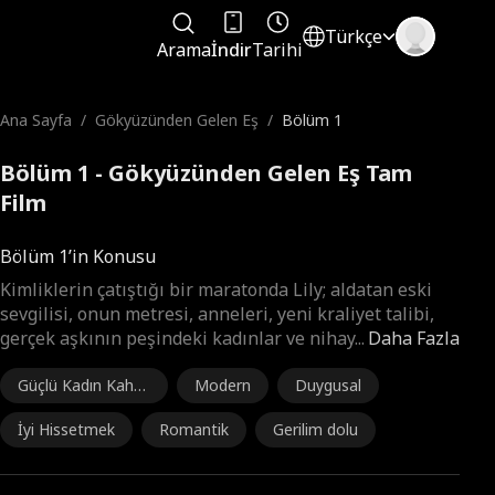
Türkçe
Arama
İndir
Tarihi
Ana Sayfa
/
Gökyüzünden Gelen Eş
/
Bölüm 1
Bölüm 1 - Gökyüzünden Gelen Eş Tam
Film
Bölüm 1’in Konusu
Kimliklerin çatıştığı bir maratonda Lily; aldatan eski
sevgilisi, onun metresi, anneleri, yeni kraliyet talibi,
gerçek aşkının peşindeki kadınlar ve nihay
...
Daha Fazla
Güçlü Kadın Kahra
Modern
Duygusal
man
İyi Hissetmek
Romantik
Gerilim dolu