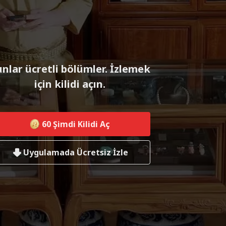
nlar ücretli bölümler. İzlemek
için kilidi açın.
60
Şimdi Kilidi Aç
Uygulamada Ücretsiz İzle