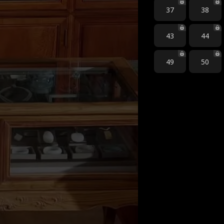
37
38
43
44
49
50