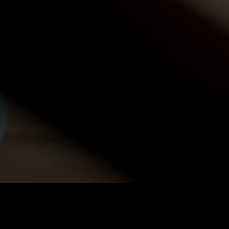
Fiyat
:
60
Bakiye
:
0