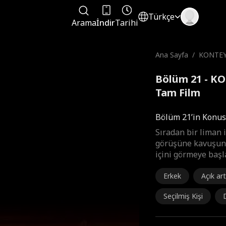
Türkçe
Arama
İndir
Tarihi
Ana Sayfa
/
KONTEY
Bölüm 21 - K
Tam Film
Bölüm 21’in Konu
Sıradan bir liman i
görüşüne kavuşunc
içini görmeye başl
Erkek
Açık ar
Seçilmiş Kişi