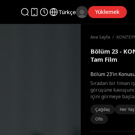
Yüklemek
Türkçe
Ana Sayfa
/
KONTEYN
Bölüm 23 - KO
Tam Film
Bölüm 23’in Konus
Sıradan bir liman iş
görüşüne kavuşunca
içini görmeye başla
Çağdaş
Her Yaş
Ofis