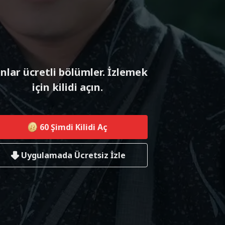
nlar ücretli bölümler. İzlemek
için kilidi açın.
60
Şimdi Kilidi Aç
Uygulamada Ücretsiz İzle