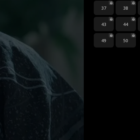
37
38
43
44
49
50