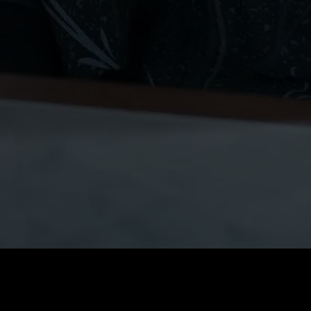
Fiyat
:
60
Bakiye
:
0