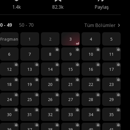
1.4k
82.3k
Paylaş
0 - 49
50 - 70
Tüm Bölümler
Fragman
1
2
3
4
5
6
7
8
9
10
11
12
13
14
15
16
17
18
19
20
21
22
23
24
25
26
27
28
29
30
31
32
33
34
35
36
37
38
39
40
41