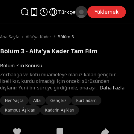
Yüklemek
Türkçe
Ana Sayfa
/
Alfa'ya Kader
/
Bölüm 3
Bölüm 3 - Alfa'ya Kader Tam Film
Bölüm 3’in Konusu
Zorbalığa ve kötü muameleye maruz kalan genç bir
liseli kız, kurdu olmadığı için önceki sürüsünden
dışlanır. Yeni bir sürüye girdiğinde, ona aşı
...
Daha Fazla
Her Yaşta
Alfa
Genç kız
Kurt adam
Kampüs Âşıkları
Kaderin Aşıkları