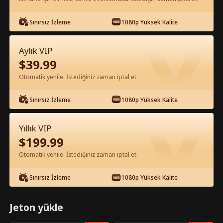
Uygulamada Ücretsiz İzle
Sınırsız İzleme
1080p Yüksek Kalite
Aylık VIP
$
39.99
Otomatik yenile. İstediğiniz zaman iptal et.
Sınırsız İzleme
1080p Yüksek Kalite
Bölüm 31 - KONTEYNER KRALI VE AŞK
Yıllık VIP
Tam Film
$
199.99
Otomatik yenile. İstediğiniz zaman iptal et.
1-50
51-100
101-117
Tüm Bölümler
Sınırsız İzleme
1080p Yüksek Kalite
31
32
33
34
35
3
Jeton yükle