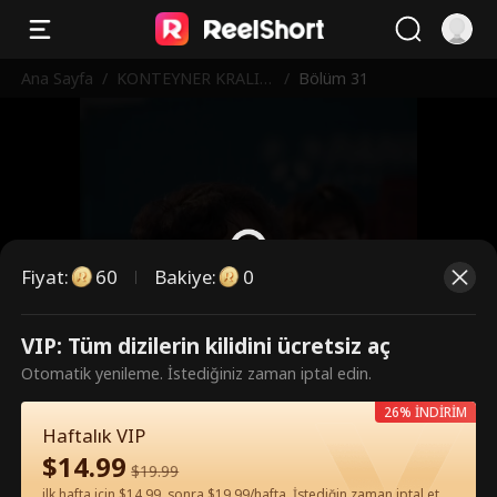
Ana Sayfa
/
KONTEYNER KRALI V
/
Bölüm 31
E AŞK
Fiyat
:
60
Bakiye
:
0
VIP: Tüm dizilerin kilidini ücretsiz aç
Bunlar ücretli bölümler. İzlemek
Otomatik yenileme. İstediğiniz zaman iptal edin.
için kilidi açın.
26% İNDİRİM
Haftalık VIP
$
14.99
60
Şimdi Kilidi Aç
$
19.99
ilk hafta için $14.99, sonra $19.99/hafta. İstediğin zaman iptal et.