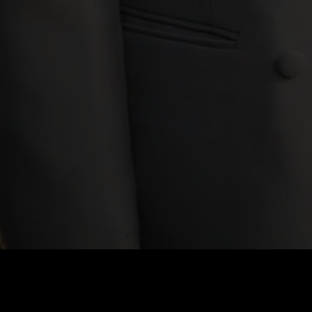
Fiyat
:
60
Bakiye
:
0