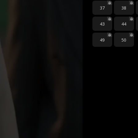
37
38
43
44
49
50