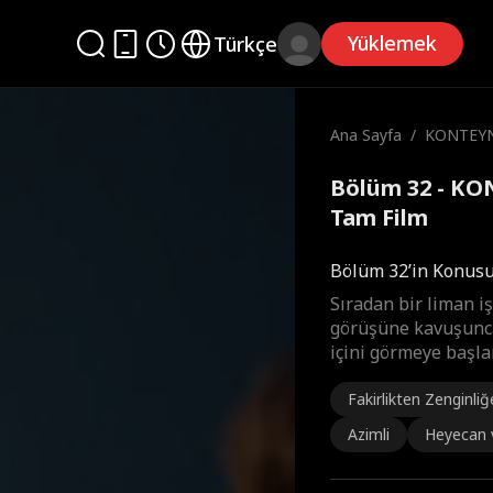
Yüklemek
Türkçe
Ana Sayfa
/
KONTEYN
Bölüm 32 - KO
Tam Film
Bölüm 32’in Konus
Sıradan bir liman iş
görüşüne kavuşunca
içini görmeye başla
Fakirlikten Zenginliğ
Azimli
Heyecan v