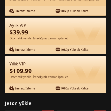
Sınırsız İzleme
1080p Yüksek Kalite
Uygulamada Ücretsiz İzle
Aylık VIP
$
39.99
Otomatik yenile. İstediğiniz zaman iptal et.
Sınırsız İzleme
1080p Yüksek Kalite
Bölüm 36 - KONTEYNER KRALI VE AŞK
Yıllık VIP
Tam Film
$
199.99
Otomatik yenile. İstediğiniz zaman iptal et.
1-50
51-100
101-117
Tüm Bölümler
Sınırsız İzleme
1080p Yüksek Kalite
36
37
38
39
40
4
Jeton yükle