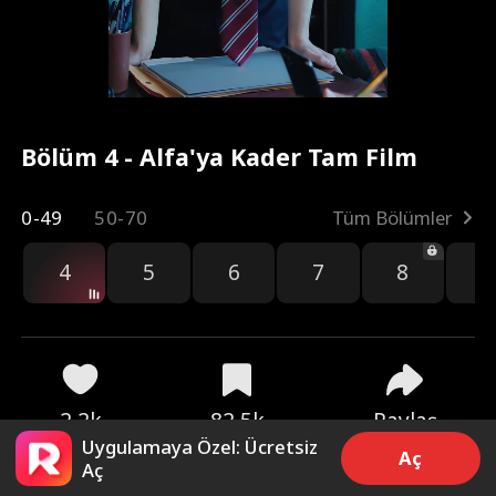
Bölüm 4 - Alfa'ya Kader Tam Film
0-49
50-70
Tüm Bölümler
4
5
6
7
8
9
2.2k
82.5k
Paylaş
Uygulamaya Özel: Ücretsiz
Aç
Aç