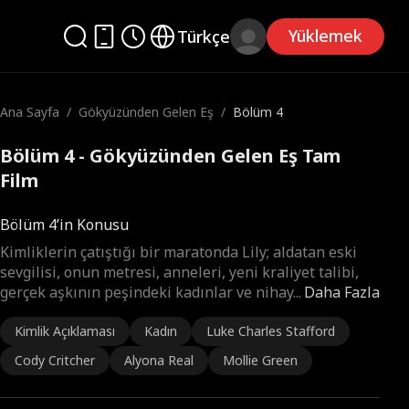
Yüklemek
Türkçe
Ana Sayfa
/
Gökyüzünden Gelen Eş
/
Bölüm 4
Bölüm 4 - Gökyüzünden Gelen Eş Tam
Film
Bölüm 4’in Konusu
Kimliklerin çatıştığı bir maratonda Lily; aldatan eski
sevgilisi, onun metresi, anneleri, yeni kraliyet talibi,
gerçek aşkının peşindeki kadınlar ve nihay
...
Daha Fazla
Kimlik Açıklaması
Kadın
Luke Charles Stafford
Cody Critcher
Alyona Real
Mollie Green