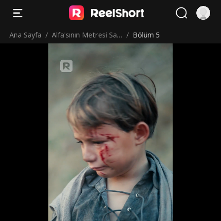
Ana Sayfa
/
Alfa'sının Metresi San
/
Bölüm 5
ması: Luna'nın Pişma
nlığı