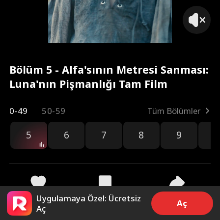
Bölüm 5 - Alfa'sının Metresi Sanması:
Luna'nın Pişmanlığı Tam Film
0-49
50-59
Tüm Bölümler
5
6
7
8
9
1
Uygulamaya Özel: Ücretsiz
1k
8.3k
Paylaş
Aç
Aç