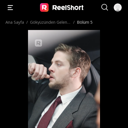
Ana Sayfa
/
Gökyüzünden Gelen E
/
Bölüm 5
ş