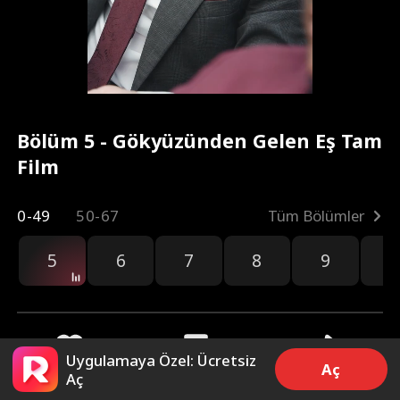
Bölüm 5 - Gökyüzünden Gelen Eş Tam
Film
0-49
50-67
Tüm Bölümler
5
6
7
8
9
1
Uygulamaya Özel: Ücretsiz
Aç
Aç
12.4k
9.2k
Paylaş