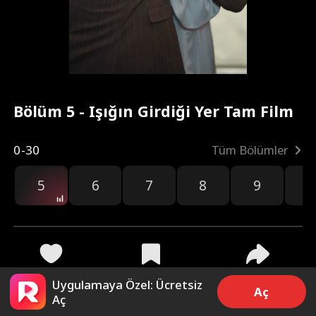
Bölüm 5 - Işığın Girdiği Yer Tam Film
0-30
Tüm Bölümler
5
6
7
8
9
1
3.3k
10.8k
Paylaş
Uygulamaya Özel: Ücretsiz
Aç
Aç