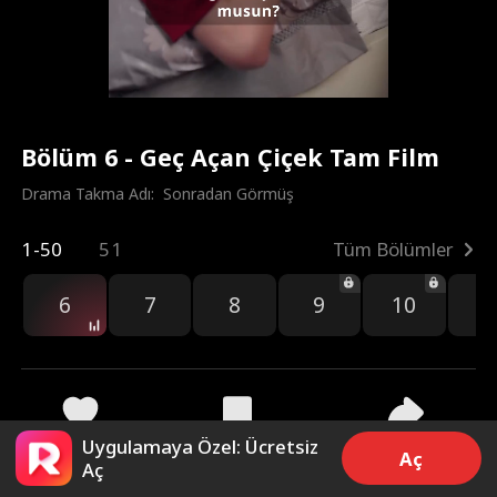
Bölüm 6 - Geç Açan Çiçek Tam Film
Drama Takma Adı:  
Sonradan Görmüş
1-50
51
Tüm Bölümler
6
7
8
9
10
1
Uygulamaya Özel: Ücretsiz
64
43.7k
Paylaş
Aç
Aç