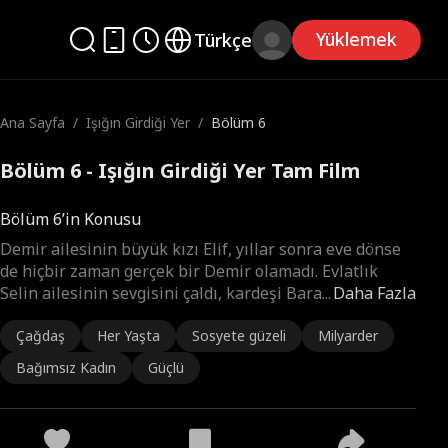
Yüklemek
Türkçe
Ana Sayfa
/
Işığın Girdiği Yer
/
Bölüm 6
Bölüm 6 - Işığın Girdiği Yer Tam Film
Bölüm 6’in Konusu
Demir ailesinin büyük kızı Elif, yıllar sonra eve dönse
de hiçbir zaman gerçek bir Demir olamadı. Evlatlık
Selin ailesinin sevgisini çaldı, kardeşi Bara
...
Daha Fazla
Çağdaş
Her Yaşta
Sosyete güzeli
Milyarder
Bağımsız Kadın
Güçlü