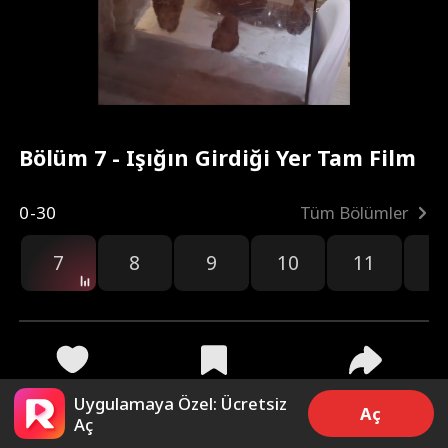
Bölüm 7 - Işığın Girdiği Yer Tam Film
0-30
Tüm Bölümler
7
8
9
10
11
1
3.1k
10.8k
Paylaş
Uygulamaya Özel: Ücretsiz
Aç
Aç