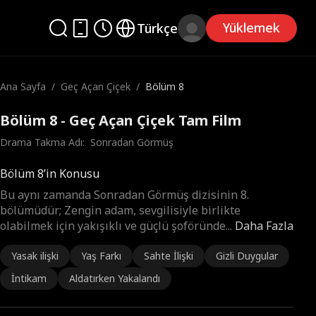
Yüklemek
Türkçe
Ana Sayfa
/
Geç Açan Çiçek
/
Bölüm 8
Bölüm 8 - Geç Açan Çiçek Tam Film
Drama Takma Adı:  
Sonradan Görmüş
Bölüm 8’in Konusu
Bu aynı zamanda Sonradan Görmüş dizisinin 8.
bölümüdür; Zengin adam, sevgilisiyle birlikte
olabilmek için yakışıklı ve güçlü şoföründe
...
Daha Fazla
Yasak ilişki
Yaş Farkı
Sahte İlişki
Gizli Duygular
İntikam
Aldatırken Yakalandı