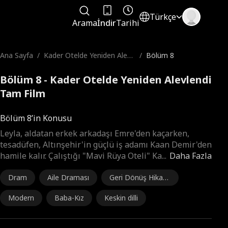
Türkçe
Arama
İndir
Tarihi
Ana Sayfa
/
Kader Otelde Yeniden Alevl
/
Bölüm 8
endi
Bölüm 8 - Kader Otelde Yeniden Alevlendi
Tam Film
Bölüm 8’in Konusu
Leyla, aldatan erkek arkadaşı Emre'den kaçarken,
tesadüfen, Altınşehir'in güçlü iş adamı Kaan Demir'den
hamile kalır. Çalıştığı "Mavi Rüya Oteli" Ka
...
Daha Fazla
Dram
Aile Draması
Geri Dönüş Hikaye
si
Modern
Baba-Kız
Keskin dilli