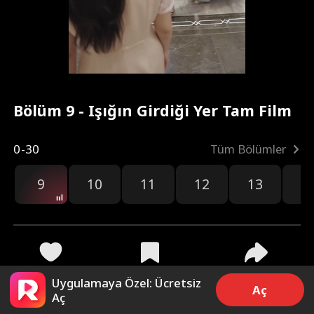
Bölüm 9 - Işığın Girdiği Yer Tam Film
0-30
Tüm Bölümler
9
10
11
12
13
1
2.3k
10.8k
Paylaş
Uygulamaya Özel: Ücretsiz
Aç
Aç