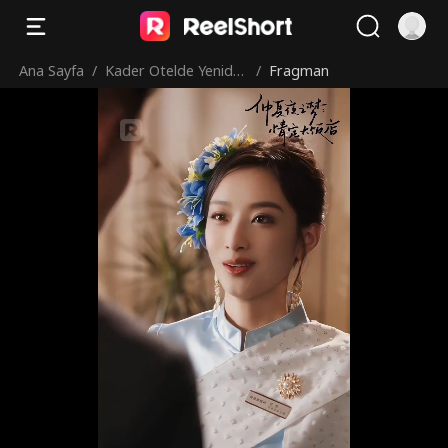
Ana Sayfa
/
Kader Otelde Yenide
/
Fragman
n Alevlendi