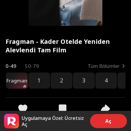
Fragman - Kader Otelde Yeniden
Alevlendi Tam Film
0-49
50-79
Tüm Bölümler
1
2
3
4
5
Fragman
Uygulamaya Özel: Ücretsiz
28
3.4k
Paylaş
Aç
Aç