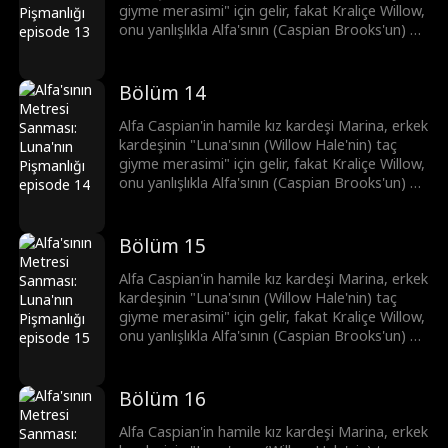
giyme merasimi" için gelir, fakat Kraliçe Willow,
onu yanlışlıkla Alfa'sının (Caspian Brooks'un) bir
metresi olarak düşünür. Kıskançlıkla deliye
dönen Willow, Marina'ya eziyet eder ve
bundan dolayı Marina düşük yapar. Şimdi ise
Bölüm 14
Brooks kardeşler, intikam peşindedir.
Alfa Caspian'in hamile kız kardeşi Marina, erkek
kardeşinin "Luna'sının (Willow Hale'nin) taç
giyme merasimi" için gelir, fakat Kraliçe Willow,
onu yanlışlıkla Alfa'sının (Caspian Brooks'un) bir
metresi olarak düşünür. Kıskançlıkla deliye
dönen Willow, Marina'ya eziyet eder ve
bundan dolayı Marina düşük yapar. Şimdi ise
Bölüm 15
Brooks kardeşler, intikam peşindedir.
Alfa Caspian'in hamile kız kardeşi Marina, erkek
kardeşinin "Luna'sının (Willow Hale'nin) taç
giyme merasimi" için gelir, fakat Kraliçe Willow,
onu yanlışlıkla Alfa'sının (Caspian Brooks'un) bir
metresi olarak düşünür. Kıskançlıkla deliye
dönen Willow, Marina'ya eziyet eder ve
bundan dolayı Marina düşük yapar. Şimdi ise
Bölüm 16
Brooks kardeşler, intikam peşindedir.
Alfa Caspian'in hamile kız kardeşi Marina, erkek