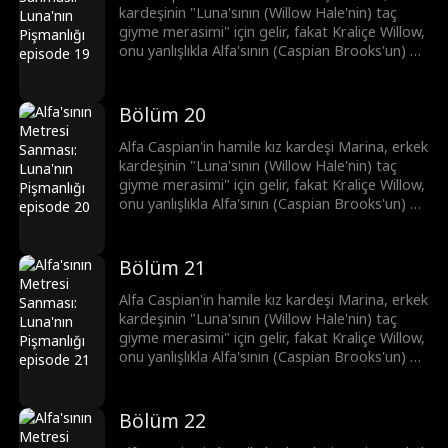
kardeşinin "Luna'sının (Willow Hale'nin) taç
giyme merasimi" için gelir, fakat Kraliçe Willow,
onu yanlışlıkla Alfa'sının (Caspian Brooks'un) bir
metresi olarak düşünür. Kıskançlıkla deliye
dönen Willow, Marina'ya eziyet eder ve
bundan dolayı Marina düşük yapar. Şimdi ise
Bölüm 20
Brooks kardeşler, intikam peşindedir.
Alfa Caspian'in hamile kız kardeşi Marina, erkek
kardeşinin "Luna'sının (Willow Hale'nin) taç
giyme merasimi" için gelir, fakat Kraliçe Willow,
onu yanlışlıkla Alfa'sının (Caspian Brooks'un) bir
metresi olarak düşünür. Kıskançlıkla deliye
dönen Willow, Marina'ya eziyet eder ve
bundan dolayı Marina düşük yapar. Şimdi ise
Bölüm 21
Brooks kardeşler, intikam peşindedir.
Alfa Caspian'in hamile kız kardeşi Marina, erkek
kardeşinin "Luna'sının (Willow Hale'nin) taç
giyme merasimi" için gelir, fakat Kraliçe Willow,
onu yanlışlıkla Alfa'sının (Caspian Brooks'un) bir
metresi olarak düşünür. Kıskançlıkla deliye
dönen Willow, Marina'ya eziyet eder ve
bundan dolayı Marina düşük yapar. Şimdi ise
Bölüm 22
Brooks kardeşler, intikam peşindedir.