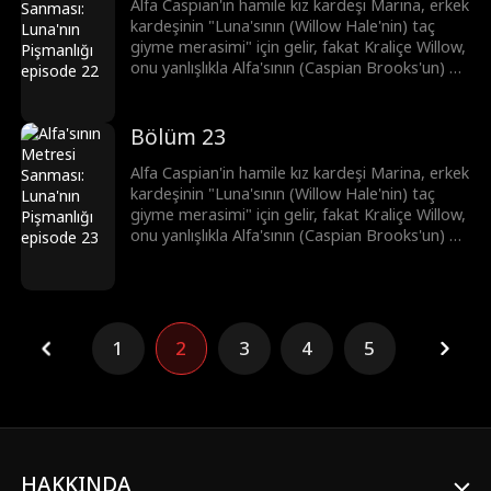
Alfa Caspian'in hamile kız kardeşi Marina, erkek
kardeşinin "Luna'sının (Willow Hale'nin) taç
giyme merasimi" için gelir, fakat Kraliçe Willow,
onu yanlışlıkla Alfa'sının (Caspian Brooks'un) bir
metresi olarak düşünür. Kıskançlıkla deliye
dönen Willow, Marina'ya eziyet eder ve
bundan dolayı Marina düşük yapar. Şimdi ise
Bölüm 23
Brooks kardeşler, intikam peşindedir.
Alfa Caspian'in hamile kız kardeşi Marina, erkek
kardeşinin "Luna'sının (Willow Hale'nin) taç
giyme merasimi" için gelir, fakat Kraliçe Willow,
onu yanlışlıkla Alfa'sının (Caspian Brooks'un) bir
metresi olarak düşünür. Kıskançlıkla deliye
dönen Willow, Marina'ya eziyet eder ve
bundan dolayı Marina düşük yapar. Şimdi ise
Brooks kardeşler, intikam peşindedir.
1
2
3
4
5
HAKKINDA