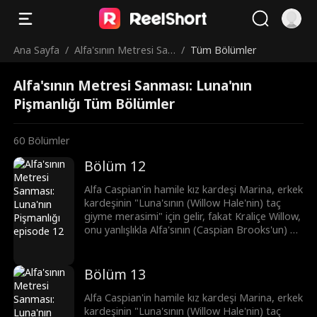
Ana Sayfa
/
Alfa'sının Metresi San
/
Tüm Bölümler
ması: Luna'nın Pişma
Alfa'sının Metresi Sanması: Luna'nın
nlığı
Pişmanlığı Tüm Bölümler
60
Bölümler
Bölüm 12
Alfa Caspian'in hamile kız kardeşi Marina, erkek
kardeşinin "Luna'sının (Willow Hale'nin) taç
giyme merasimi" için gelir, fakat Kraliçe Willow,
onu yanlışlıkla Alfa'sının (Caspian Brooks'un) bir
metresi olarak düşünür. Kıskançlıkla deliye
dönen Willow, Marina'ya eziyet eder ve
bundan dolayı Marina düşük yapar. Şimdi ise
Bölüm 13
Brooks kardeşler, intikam peşindedir.
Alfa Caspian'in hamile kız kardeşi Marina, erkek
kardeşinin "Luna'sının (Willow Hale'nin) taç