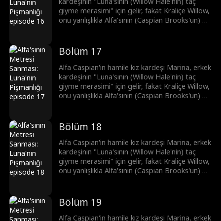
kardeşinin "Luna'sının (Willow Hale'nin) taç
giyme merasimi" için gelir, fakat Kraliçe Willow,
onu yanlışlıkla Alfa'sının (Caspian Brooks'un) bir
metresi olarak düşünür. Kıskançlıkla deliye
dönen Willow, Marina'ya eziyet eder ve
bundan dolayı Marina düşük yapar. Şimdi ise
Bölüm 17
Brooks kardeşler, intikam peşindedir.
Alfa Caspian'in hamile kız kardeşi Marina, erkek
kardeşinin "Luna'sının (Willow Hale'nin) taç
giyme merasimi" için gelir, fakat Kraliçe Willow,
onu yanlışlıkla Alfa'sının (Caspian Brooks'un) bir
metresi olarak düşünür. Kıskançlıkla deliye
dönen Willow, Marina'ya eziyet eder ve
bundan dolayı Marina düşük yapar. Şimdi ise
Bölüm 18
Brooks kardeşler, intikam peşindedir.
Alfa Caspian'in hamile kız kardeşi Marina, erkek
kardeşinin "Luna'sının (Willow Hale'nin) taç
giyme merasimi" için gelir, fakat Kraliçe Willow,
onu yanlışlıkla Alfa'sının (Caspian Brooks'un) bir
metresi olarak düşünür. Kıskançlıkla deliye
dönen Willow, Marina'ya eziyet eder ve
bundan dolayı Marina düşük yapar. Şimdi ise
Bölüm 19
Brooks kardeşler, intikam peşindedir.
Alfa Caspian'in hamile kız kardeşi Marina, erkek