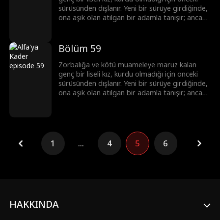
sürüsünden dışlanır. Yeni bir sürüye girdiğinde,
ona aşık olan atılgan bir adamla tanışır; ancak
bu adam onun üstün Alfa'sı ve onun ölmesini
isteyen tek adamın yeğenidir.
Bölüm 59
Zorbalığa ve kötü muameleye maruz kalan
genç bir liseli kız, kurdu olmadığı için önceki
sürüsünden dışlanır. Yeni bir sürüye girdiğinde,
ona aşık olan atılgan bir adamla tanışır; ancak
bu adam onun üstün Alfa'sı ve onun ölmesini
isteyen tek adamın yeğenidir.
1
...
4
5
6
HAKKINDA