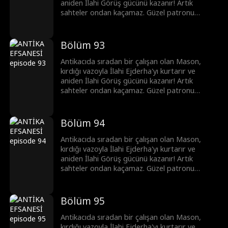
aniden İlahi Görüş gücünü kazanır! Artık
sahteler ondan kaçamaz. Güzel patronu
Clara'yı krizden kurtarıp en iyi eksper olurken,
başkentin önde gelenleri ona para dökmek için
sıraya girer. Mason hızla yükselip şöhrete
Bölüm 93
kavuşur...
Antikacıda sıradan bir çalışan olan Mason,
kırdığı vazoyla İlahi Ejderha'yı kurtarır ve
aniden İlahi Görüş gücünü kazanır! Artık
sahteler ondan kaçamaz. Güzel patronu
Clara'yı krizden kurtarıp en iyi eksper olurken,
başkentin önde gelenleri ona para dökmek için
sıraya girer. Mason hızla yükselip şöhrete
Bölüm 94
kavuşur...
Antikacıda sıradan bir çalışan olan Mason,
kırdığı vazoyla İlahi Ejderha'yı kurtarır ve
aniden İlahi Görüş gücünü kazanır! Artık
sahteler ondan kaçamaz. Güzel patronu
Clara'yı krizden kurtarıp en iyi eksper olurken,
başkentin önde gelenleri ona para dökmek için
sıraya girer. Mason hızla yükselip şöhrete
Bölüm 95
kavuşur...
Antikacıda sıradan bir çalışan olan Mason,
kırdığı vazoyla İlahi Ejderha'yı kurtarır ve