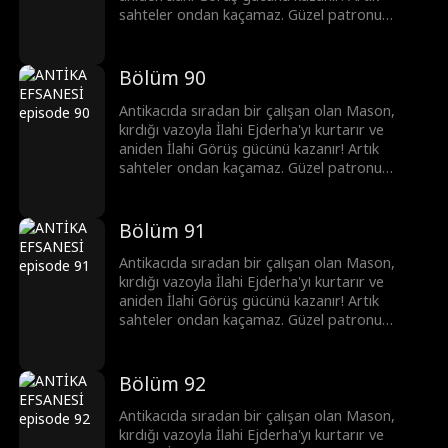
sahteler ondan kaçamaz. Güzel patronu
Clara'yı krizden kurtarıp en iyi eksper olurken,
başkentin önde gelenleri ona para dökmek için
sıraya girer. Mason hızla yükselip şöhrete
Bölüm 90
kavuşur...
Antikacıda sıradan bir çalışan olan Mason,
kırdığı vazoyla İlahi Ejderha'yı kurtarır ve
aniden İlahi Görüş gücünü kazanır! Artık
sahteler ondan kaçamaz. Güzel patronu
Clara'yı krizden kurtarıp en iyi eksper olurken,
başkentin önde gelenleri ona para dökmek için
sıraya girer. Mason hızla yükselip şöhrete
Bölüm 91
kavuşur...
Antikacıda sıradan bir çalışan olan Mason,
kırdığı vazoyla İlahi Ejderha'yı kurtarır ve
aniden İlahi Görüş gücünü kazanır! Artık
sahteler ondan kaçamaz. Güzel patronu
Clara'yı krizden kurtarıp en iyi eksper olurken,
başkentin önde gelenleri ona para dökmek için
sıraya girer. Mason hızla yükselip şöhrete
Bölüm 92
kavuşur...
Antikacıda sıradan bir çalışan olan Mason,
kırdığı vazoyla İlahi Ejderha'yı kurtarır ve