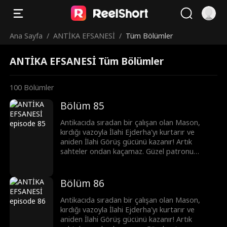
Ana Sayfa
/
ANTİKA EFSANESİ
/
Tüm Bölümler
ANTİKA EFSANESİ Tüm Bölümler
100
Bölümler
Bölüm 85
Antikacıda sıradan bir çalışan olan Mason,
kırdığı vazoyla İlahi Ejderha'yı kurtarır ve
aniden İlahi Görüş gücünü kazanır! Artık
sahteler ondan kaçamaz. Güzel patronu
Clara'yı krizden kurtarıp en iyi eksper olurken,
başkentin önde gelenleri ona para dökmek için
sıraya girer. Mason hızla yükselip şöhrete
Bölüm 86
kavuşur...
Antikacıda sıradan bir çalışan olan Mason,
kırdığı vazoyla İlahi Ejderha'yı kurtarır ve
aniden İlahi Görüş gücünü kazanır! Artık