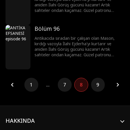
aniden İlahi Görüş gücünü kazanır! Artık
sahteler ondan kaçamaz. Güzel patronu
Clara'yı krizden kurtarıp en iyi eksper olurken,
başkentin önde gelenleri ona para dökmek için
sıraya girer. Mason hızla yükselip şöhrete
Bölüm 96
kavuşur...
Antikacıda sıradan bir çalışan olan Mason,
kırdığı vazoyla İlahi Ejderha'yı kurtarır ve
aniden İlahi Görüş gücünü kazanır! Artık
sahteler ondan kaçamaz. Güzel patronu
Clara'yı krizden kurtarıp en iyi eksper olurken,
başkentin önde gelenleri ona para dökmek için
sıraya girer. Mason hızla yükselip şöhrete
kavuşur...
1
...
7
8
9
HAKKINDA