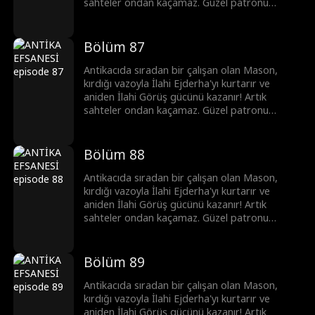
sahteler ondan kaçamaz. Güzel patronu
Clara'yı krizden kurtarıp en iyi eksper olurken,
başkentin önde gelenleri ona para dökmek için
sıraya girer. Mason hızla yükselip şöhrete
Bölüm 87
kavuşur...
Antikacıda sıradan bir çalışan olan Mason,
kırdığı vazoyla İlahi Ejderha'yı kurtarır ve
aniden İlahi Görüş gücünü kazanır! Artık
sahteler ondan kaçamaz. Güzel patronu
Clara'yı krizden kurtarıp en iyi eksper olurken,
başkentin önde gelenleri ona para dökmek için
sıraya girer. Mason hızla yükselip şöhrete
Bölüm 88
kavuşur...
Antikacıda sıradan bir çalışan olan Mason,
kırdığı vazoyla İlahi Ejderha'yı kurtarır ve
aniden İlahi Görüş gücünü kazanır! Artık
sahteler ondan kaçamaz. Güzel patronu
Clara'yı krizden kurtarıp en iyi eksper olurken,
başkentin önde gelenleri ona para dökmek için
sıraya girer. Mason hızla yükselip şöhrete
Bölüm 89
kavuşur...
Antikacıda sıradan bir çalışan olan Mason,
kırdığı vazoyla İlahi Ejderha'yı kurtarır ve
aniden İlahi Görüş gücünü kazanır! Artık