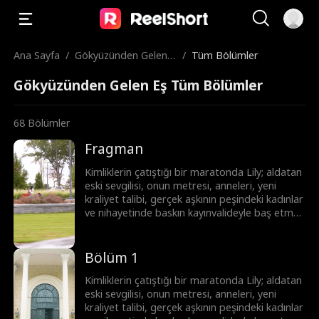
Ana Sayfa
/
Gökyüzünden Gelen E
/
Tüm Bölümler
ş
Gökyüzünden Gelen Eş Tüm Bölümler
68
Bölümler
Fragman
Kimliklerin çatıştığı bir maratonda Lily; aldatan
eski sevgilisi, onun metresi, anneleri, yeni
kraliyet talibi, gerçek aşkının peşindeki kadınlar
ve nihayetinde baskın kayınvalideyle baş etmek
zorunda! Lily hepsinin üstesinden gelebilecek
mi?
Bölüm 1
Kimliklerin çatıştığı bir maratonda Lily; aldatan
eski sevgilisi, onun metresi, anneleri, yeni
kraliyet talibi, gerçek aşkının peşindeki kadınlar