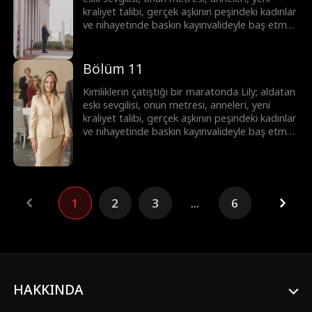
kraliyet talibi, gerçek aşkının peşindeki kadınlar
ve nihayetinde baskın kayınvalideyle baş etmek
zorunda! Lily hepsinin üstesinden gelebilecek
mi?
Bölüm 11
Kimliklerin çatıştığı bir maratonda Lily; aldatan
eski sevgilisi, onun metresi, anneleri, yeni
kraliyet talibi, gerçek aşkının peşindeki kadınlar
ve nihayetinde baskın kayınvalideyle baş etmek
zorunda! Lily hepsinin üstesinden gelebilecek
mi?
1
2
3
...
6
HAKKINDA