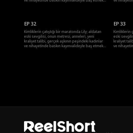
ve nihayetinde baskın kayınvalideyle baş etmek
ve nihayeti
zorunda! Lily hepsinin üstesinden gelebilecek
zorunda! Li
mi?
mi?
EP 32
EP 33
Kimliklerin çatıştığı bir maratonda Lily; aldatan
Kimliklerin 
eski sevgilisi, onun metresi, anneleri, yeni
eski sevgili
kraliyet talibi, gerçek aşkının peşindeki kadınlar
kraliyet tal
ve nihayetinde baskın kayınvalideyle baş etmek
ve nihayeti
zorunda! Lily hepsinin üstesinden gelebilecek
zorunda! Li
mi?
mi?