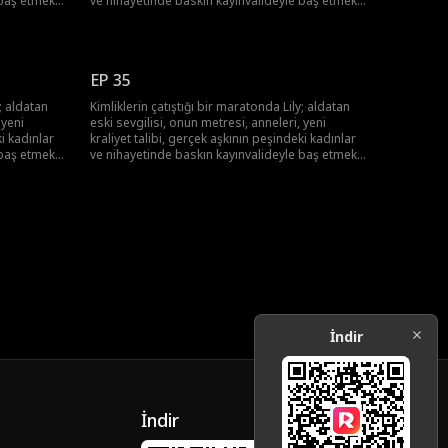
 baş etmek
ve nihayetinde baskın kayınvalideyle baş etmek
lebilecek
zorunda! Lily hepsinin üstesinden gelebilecek
mi?
EP 35
y; aldatan
Kimliklerin çatıştığı bir maratonda Lily; aldatan
 yeni
eski sevgilisi, onun metresi, anneleri, yeni
ki kadınlar
kraliyet talibi, gerçek aşkının peşindeki kadınlar
 baş etmek
ve nihayetinde baskın kayınvalideyle baş etmek
lebilecek
zorunda! Lily hepsinin üstesinden gelebilecek
mi?
İndir
İndir