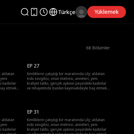
Yüklemek
Türkçe
68
Bölümler
EP 27
y; aldatan
Kimliklerin çatıştığı bir maratonda Lily; aldatan
 yeni
eski sevgilisi, onun metresi, anneleri, yeni
ki kadınlar
kraliyet talibi, gerçek aşkının peşindeki kadınlar
 baş etmek
ve nihayetinde baskın kayınvalideyle baş etmek
lebilecek
zorunda! Lily hepsinin üstesinden gelebilecek
mi?
EP 31
y; aldatan
Kimliklerin çatıştığı bir maratonda Lily; aldatan
 yeni
eski sevgilisi, onun metresi, anneleri, yeni
ki kadınlar
kraliyet talibi, gerçek aşkının peşindeki kadınlar