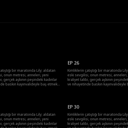
EP 26
çatıştığı bir maratonda Lily; aldatan
Kimliklerin çatıştığı bir maratonda Lil
si, onun metresi, anneleri, yeni
eski sevgilisi, onun metresi, anneleri,
ibi, gerçek aşkının peşindeki kadınlar
kraliyet talibi, gerçek aşkının peşinde
nde baskın kayınvalideyle baş etmek
ve nihayetinde baskın kayınvalideyle
ly hepsinin üstesinden gelebilecek
zorunda! Lily hepsinin üstesinden ge
mi?
EP 30
çatıştığı bir maratonda Lily; aldatan
Kimliklerin çatıştığı bir maratonda Lil
si, onun metresi, anneleri, yeni
eski sevgilisi, onun metresi, anneleri,
ibi, gerçek aşkının peşindeki kadınlar
kraliyet talibi, gerçek aşkının peşinde