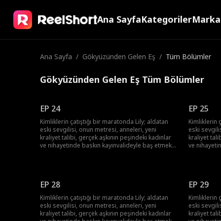
Ana Sayfa
Kategoriler
Marka
Ana Sayfa
/
Gökyüzünden Gelen Eş
/
Tüm Bölümler
Gökyüzünden Gelen Eş Tüm Bölümler
EP 24
EP 25
Kimliklerin çatıştığı bir maratonda Lily; aldatan
Kimliklerin 
eski sevgilisi, onun metresi, anneleri, yeni
eski sevgili
kraliyet talibi, gerçek aşkının peşindeki kadınlar
kraliyet tal
ve nihayetinde baskın kayınvalideyle baş etmek
ve nihayeti
zorunda! Lily hepsinin üstesinden gelebilecek
zorunda! Li
mi?
mi?
EP 28
EP 29
Kimliklerin çatıştığı bir maratonda Lily; aldatan
Kimliklerin 
eski sevgilisi, onun metresi, anneleri, yeni
eski sevgili
kraliyet talibi, gerçek aşkının peşindeki kadınlar
kraliyet tal