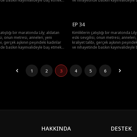
nde baskın kayınvalideyle baş etmek
ve nihayetinde baskın kayınvalideyle
ly hepsinin üstesinden gelebilecek
zorunda! Lily hepsinin üstesinden ge
mi?
EP 34
çatıştığı bir maratonda Lily; aldatan
Kimliklerin çatıştığı bir maratonda Lil
si, onun metresi, anneleri, yeni
eski sevgilisi, onun metresi, anneleri,
ibi, gerçek aşkının peşindeki kadınlar
kraliyet talibi, gerçek aşkının peşinde
nde baskın kayınvalideyle baş etmek
ve nihayetinde baskın kayınvalideyle
ly hepsinin üstesinden gelebilecek
zorunda! Lily hepsinin üstesinden ge
mi?
1
2
3
4
5
6
HAKKINDA
DESTEK