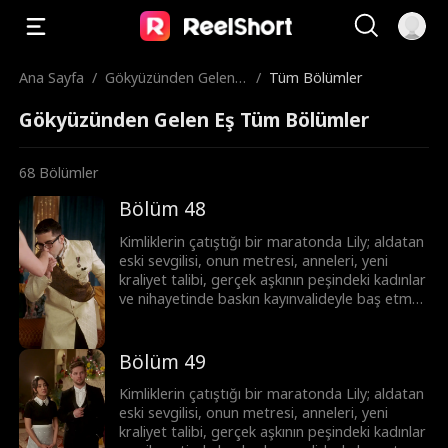
Ana Sayfa
/
Gökyüzünden Gelen E
/
Tüm Bölümler
ş
Gökyüzünden Gelen Eş Tüm Bölümler
68
Bölümler
Bölüm 48
Kimliklerin çatıştığı bir maratonda Lily; aldatan
eski sevgilisi, onun metresi, anneleri, yeni
kraliyet talibi, gerçek aşkının peşindeki kadınlar
ve nihayetinde baskın kayınvalideyle baş etmek
zorunda! Lily hepsinin üstesinden gelebilecek
mi?
Bölüm 49
Kimliklerin çatıştığı bir maratonda Lily; aldatan
eski sevgilisi, onun metresi, anneleri, yeni
kraliyet talibi, gerçek aşkının peşindeki kadınlar