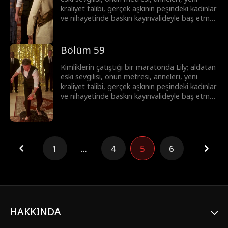
kraliyet talibi, gerçek aşkının peşindeki kadınlar
ve nihayetinde baskın kayınvalideyle baş etmek
zorunda! Lily hepsinin üstesinden gelebilecek
mi?
Bölüm 59
Kimliklerin çatıştığı bir maratonda Lily; aldatan
eski sevgilisi, onun metresi, anneleri, yeni
kraliyet talibi, gerçek aşkının peşindeki kadınlar
ve nihayetinde baskın kayınvalideyle baş etmek
zorunda! Lily hepsinin üstesinden gelebilecek
mi?
1
...
4
5
6
HAKKINDA