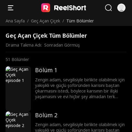
Ana Sayfa
/
Geç Açan Çiçek
/
Tüm Bölümler
Geç Açan Çiçek Tüm Bölümler
Drama Takma Adı:  
Sonradan Görmüş
51
Bölümler
Bölüm 1
Zengin adam, sevgilisiyle birlikte olabilmek için
yakışıklı ve güçlü şoföründen karısını baştan
çıkarmasını istedi, böylece karısının bir ilişki
yaşamasını ve evi hiçbir şey almadan terk
etmesini sağlamayı amaçladı. Sonunda
patronun planı ortaya çıktı ve hem o hem de
sevgilisi ceza aldı. Şoför de ayakları yere
Bölüm 2
basmanın önemini anladı ve köye geri döndü.
Zengin adam, sevgilisiyle birlikte olabilmek için
yakışıklı ve güçlü şoföründen karısını baştan