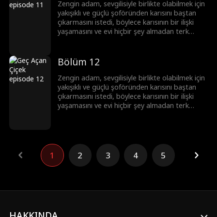
Zengin adam, sevgilisiyle birlikte olabilmek için
yakışıklı ve güçlü şoföründen karısını baştan
çıkarmasını istedi, böylece karısının bir ilişki
yaşamasını ve evi hiçbir şey almadan terk
etmesini sağlamayı amaçladı. Sonunda
patronun planı ortaya çıktı ve hem o hem de
sevgilisi ceza aldı. Şoför de ayakları yere
Bölüm 12
basmanın önemini anladı ve köye geri döndü.
Zengin adam, sevgilisiyle birlikte olabilmek için
yakışıklı ve güçlü şoföründen karısını baştan
çıkarmasını istedi, böylece karısının bir ilişki
yaşamasını ve evi hiçbir şey almadan terk
etmesini sağlamayı amaçladı. Sonunda
patronun planı ortaya çıktı ve hem o hem de
sevgilisi ceza aldı. Şoför de ayakları yere
basmanın önemini anladı ve köye geri döndü.
1
2
3
4
5
HAKKINDA