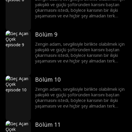
yakışıklı ve güçlü şoföründen karısını baştan
çıkarmasını istedi, böylece karısının bir ilişki
yaşamasını ve evi hiçbir şey almadan terk
etmesini sağlamayı amaçladı. Sonunda
patronun planı ortaya çıktı ve hem o hem de
sevgilisi ceza aldı. Şoför de ayakları yere
Bölüm 9
basmanın önemini anladı ve köye geri döndü.
Zengin adam, sevgilisiyle birlikte olabilmek için
yakışıklı ve güçlü şoföründen karısını baştan
çıkarmasını istedi, böylece karısının bir ilişki
yaşamasını ve evi hiçbir şey almadan terk
etmesini sağlamayı amaçladı. Sonunda
patronun planı ortaya çıktı ve hem o hem de
sevgilisi ceza aldı. Şoför de ayakları yere
Bölüm 10
basmanın önemini anladı ve köye geri döndü.
Zengin adam, sevgilisiyle birlikte olabilmek için
yakışıklı ve güçlü şoföründen karısını baştan
çıkarmasını istedi, böylece karısının bir ilişki
yaşamasını ve evi hiçbir şey almadan terk
etmesini sağlamayı amaçladı. Sonunda
patronun planı ortaya çıktı ve hem o hem de
sevgilisi ceza aldı. Şoför de ayakları yere
Bölüm 11
basmanın önemini anladı ve köye geri döndü.