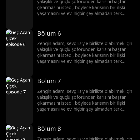
yakışıklı ve güçlü şoföründen karısını baştan
çıkarmasını istedi, böylece karısının bir ilişki
yaşamasını ve evi hiçbir şey almadan terk
etmesini sağlamayı amaçladı. Sonunda
patronun planı ortaya çıktı ve hem o hem de
sevgilisi ceza aldı. Şoför de ayakları yere
Bölüm 6
basmanın önemini anladı ve köye geri döndü.
Zengin adam, sevgilisiyle birlikte olabilmek için
yakışıklı ve güçlü şoföründen karısını baştan
çıkarmasını istedi, böylece karısının bir ilişki
yaşamasını ve evi hiçbir şey almadan terk
etmesini sağlamayı amaçladı. Sonunda
patronun planı ortaya çıktı ve hem o hem de
sevgilisi ceza aldı. Şoför de ayakları yere
Bölüm 7
basmanın önemini anladı ve köye geri döndü.
Zengin adam, sevgilisiyle birlikte olabilmek için
yakışıklı ve güçlü şoföründen karısını baştan
çıkarmasını istedi, böylece karısının bir ilişki
yaşamasını ve evi hiçbir şey almadan terk
etmesini sağlamayı amaçladı. Sonunda
patronun planı ortaya çıktı ve hem o hem de
sevgilisi ceza aldı. Şoför de ayakları yere
Bölüm 8
basmanın önemini anladı ve köye geri döndü.
Zengin adam, sevgilisiyle birlikte olabilmek için