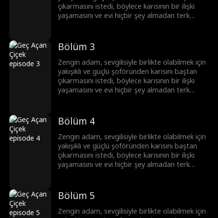
çıkarmasını istedi, böylece karısının bir ilişki
yaşamasını ve evi hiçbir şey almadan terk
etmesini sağlamayı amaçladı. Sonunda
patronun planı ortaya çıktı ve hem o hem de
sevgilisi ceza aldı. Şoför de ayakları yere
Bölüm 3
basmanın önemini anladı ve köye geri döndü.
Zengin adam, sevgilisiyle birlikte olabilmek için
yakışıklı ve güçlü şoföründen karısını baştan
çıkarmasını istedi, böylece karısının bir ilişki
yaşamasını ve evi hiçbir şey almadan terk
etmesini sağlamayı amaçladı. Sonunda
patronun planı ortaya çıktı ve hem o hem de
sevgilisi ceza aldı. Şoför de ayakları yere
Bölüm 4
basmanın önemini anladı ve köye geri döndü.
Zengin adam, sevgilisiyle birlikte olabilmek için
yakışıklı ve güçlü şoföründen karısını baştan
çıkarmasını istedi, böylece karısının bir ilişki
yaşamasını ve evi hiçbir şey almadan terk
etmesini sağlamayı amaçladı. Sonunda
patronun planı ortaya çıktı ve hem o hem de
sevgilisi ceza aldı. Şoför de ayakları yere
Bölüm 5
basmanın önemini anladı ve köye geri döndü.
Zengin adam, sevgilisiyle birlikte olabilmek için