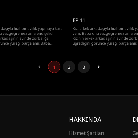
bir araya gelip, aşık olan kızını
arkadaşlarıyla bir araya gelip, aşık ola
arlı bir plan yapar.
kurtarmaya kararlı bir plan yapar.
EP 11
adaşıyla hızlı bir evlilik yapmaya karar
Kız, erkek arkadaşıyla hızlı bir evlili
nu vazgeçiremez ama endişelidir.
verir. Baba onu vazgeçiremez ama end
arkadaşının evinde zorbalığa
Kızının erkek arkadaşının evinde zorb
rünce yüreği parçalanır. Baba,
uğradığını görünce yüreği parçalanır.
bir araya gelip, aşık olan kızını
arkadaşlarıyla bir araya gelip, aşık ola
arlı bir plan yapar.
kurtarmaya kararlı bir plan yapar.
1
2
3
HAKKINDA
D
Hizmet Şartları
Ge