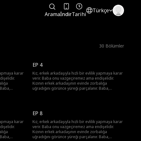
Türkçe
Arama
İndir
Tarihi
30
Bölümler
EP 4
k yapmaya karar
Kız, erkek arkadaşıyla hızlı bir evlilik yapmaya karar
işelidir.
verir. Baba onu vazgeçiremez ama endişelidir.
alığa
Kızının erkek arkadaşının evinde zorbalığa
 Baba,
uğradığını görünce yüreği parçalanır. Baba,
n kızını
arkadaşlarıyla bir araya gelip, aşık olan kızını
kurtarmaya kararlı bir plan yapar.
EP 8
k yapmaya karar
Kız, erkek arkadaşıyla hızlı bir evlilik yapmaya karar
işelidir.
verir. Baba onu vazgeçiremez ama endişelidir.
alığa
Kızının erkek arkadaşının evinde zorbalığa
 Baba,
uğradığını görünce yüreği parçalanır. Baba,