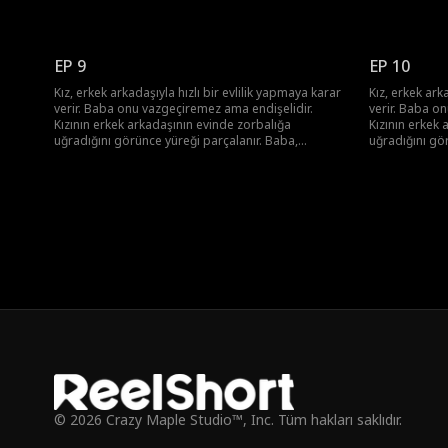
arkadaşlarıyla bir araya gelip, aşık olan kızını
arkadaşlarıyla 
kurtarmaya kararlı bir plan yapar.
kurtarmaya kar
EP 9
EP 10
Kız, erkek arkadaşıyla hızlı bir evlilik yapmaya karar
Kız, erkek ark
verir. Baba onu vazgeçiremez ama endişelidir.
verir. Baba o
Kızının erkek arkadaşının evinde zorbalığa
Kızının erkek 
uğradığını görünce yüreği parçalanır. Baba,
uğradığını gö
arkadaşlarıyla bir araya gelip, aşık olan kızını
arkadaşlarıyla 
kurtarmaya kararlı bir plan yapar.
kurtarmaya kar
© 2026 Crazy Maple Studio™, Inc. Tüm hakları saklıdır.