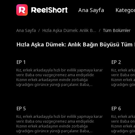
Ana Sayfa
Kategor
Ana Sayfa
/
Hızla Aşka Dümek: Anlık Ba
/
Tüm Bölümler
ğın Büyüsü
Hızla Aşka Dümek: Anlık Bağın Büyüsü Tüm
EP 1
EP 2
Kız, erkek arkadaşıyla hızlı bir evlilik yapmaya karar
Kız, erkek ark
verir. Baba onu vazgeçiremez ama endişelidir.
verir. Baba o
Kızının erkek arkadaşının evinde zorbalığa
Kızının erkek 
uğradığını görünce yüreği parçalanır. Baba,
uğradığını gö
arkadaşlarıyla bir araya gelip, aşık olan kızını
arkadaşlarıyla 
kurtarmaya kararlı bir plan yapar.
kurtarmaya kar
EP 5
EP 6
Kız, erkek arkadaşıyla hızlı bir evlilik yapmaya karar
Kız, erkek ark
verir. Baba onu vazgeçiremez ama endişelidir.
verir. Baba o
Kızının erkek arkadaşının evinde zorbalığa
Kızının erkek 
uğradığını görünce yüreği parçalanır. Baba,
uğradığını gö