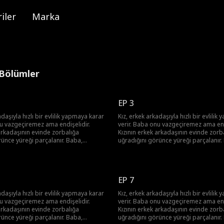
iler
Marka
 Bölümler
EP 3
adaşıyla hızlı bir evlilik yapmaya karar
Kız, erkek arkadaşıyla hızlı bir evlili
nu vazgeçiremez ama endişelidir.
verir. Baba onu vazgeçiremez ama end
arkadaşının evinde zorbalığa
Kızının erkek arkadaşının evinde zorb
rünce yüreği parçalanır. Baba,
uğradığını görünce yüreği parçalanır.
bir araya gelip, aşık olan kızını
arkadaşlarıyla bir araya gelip, aşık ola
arlı bir plan yapar.
kurtarmaya kararlı bir plan yapar.
EP 7
adaşıyla hızlı bir evlilik yapmaya karar
Kız, erkek arkadaşıyla hızlı bir evlili
nu vazgeçiremez ama endişelidir.
verir. Baba onu vazgeçiremez ama end
arkadaşının evinde zorbalığa
Kızının erkek arkadaşının evinde zorb
rünce yüreği parçalanır. Baba,
uğradığını görünce yüreği parçalanır.