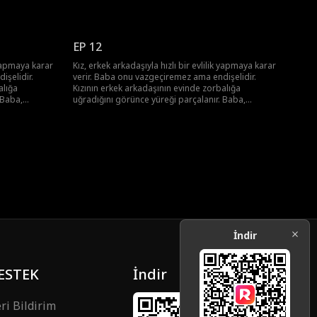
n kızını
arkadaşlarıyla bir araya gelip, aşık olan kızını
kurtarmaya kararlı bir plan yapar.
EP 12
k yapmaya karar
Kız, erkek arkadaşıyla hızlı bir evlilik yapmaya karar
işelidir.
verir. Baba onu vazgeçiremez ama endişelidir.
alığa
Kızının erkek arkadaşının evinde zorbalığa
 Baba,
uğradığını görünce yüreği parçalanır. Baba,
n kızını
arkadaşlarıyla bir araya gelip, aşık olan kızını
kurtarmaya kararlı bir plan yapar.
İndir
ESTEK
İndir
ri Bildirim