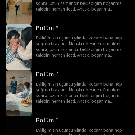
sonra, uzun zamandır beklediğim boşanma
talebini hemen iletti. Ancak, boşanma
anlaşmasını imzalamadan hemen önce, kocam
trafik kazası geçirdi ve hafızasını kaybetti.
Şimdiki haliyle, sadece sadık bir eş.
Bölüm 3
Evliliğimizin üçüncü yılında, kocam bana hep
soğuk davrandı. İlk aşkı ülkesine döndükten
sonra, uzun zamandır beklediğim boşanma
talebini hemen iletti. Ancak, boşanma
anlaşmasını imzalamadan hemen önce, kocam
trafik kazası geçirdi ve hafızasını kaybetti.
Şimdiki haliyle, sadece sadık bir eş.
Bölüm 4
Evliliğimizin üçüncü yılında, kocam bana hep
soğuk davrandı. İlk aşkı ülkesine döndükten
sonra, uzun zamandır beklediğim boşanma
talebini hemen iletti. Ancak, boşanma
anlaşmasını imzalamadan hemen önce, kocam
trafik kazası geçirdi ve hafızasını kaybetti.
Şimdiki haliyle, sadece sadık bir eş.
Bölüm 5
Evliliğimizin üçüncü yılında, kocam bana hep