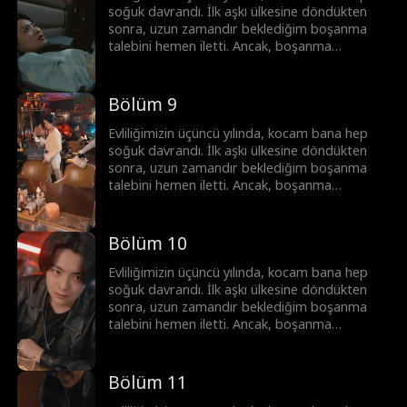
soğuk davrandı. İlk aşkı ülkesine döndükten
sonra, uzun zamandır beklediğim boşanma
talebini hemen iletti. Ancak, boşanma
anlaşmasını imzalamadan hemen önce, kocam
trafik kazası geçirdi ve hafızasını kaybetti.
Şimdiki haliyle, sadece sadık bir eş.
Bölüm 9
Evliliğimizin üçüncü yılında, kocam bana hep
soğuk davrandı. İlk aşkı ülkesine döndükten
sonra, uzun zamandır beklediğim boşanma
talebini hemen iletti. Ancak, boşanma
anlaşmasını imzalamadan hemen önce, kocam
trafik kazası geçirdi ve hafızasını kaybetti.
Şimdiki haliyle, sadece sadık bir eş.
Bölüm 10
Evliliğimizin üçüncü yılında, kocam bana hep
soğuk davrandı. İlk aşkı ülkesine döndükten
sonra, uzun zamandır beklediğim boşanma
talebini hemen iletti. Ancak, boşanma
anlaşmasını imzalamadan hemen önce, kocam
trafik kazası geçirdi ve hafızasını kaybetti.
Şimdiki haliyle, sadece sadık bir eş.
Bölüm 11