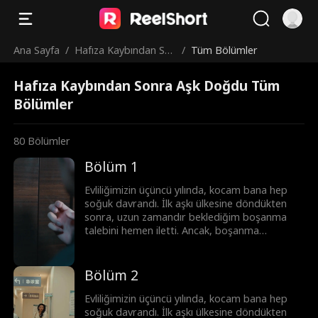
Ana Sayfa
/
Hafıza Kaybından So
/
Tüm Bölümler
nra Aşk Doğdu
Hafıza Kaybından Sonra Aşk Doğdu Tüm
Bölümler
80
Bölümler
Bölüm 1
Evliliğimizin üçüncü yılında, kocam bana hep
soğuk davrandı. İlk aşkı ülkesine döndükten
sonra, uzun zamandır beklediğim boşanma
talebini hemen iletti. Ancak, boşanma
anlaşmasını imzalamadan hemen önce, kocam
trafik kazası geçirdi ve hafızasını kaybetti.
Şimdiki haliyle, sadece sadık bir eş.
Bölüm 2
Evliliğimizin üçüncü yılında, kocam bana hep
soğuk davrandı. İlk aşkı ülkesine döndükten