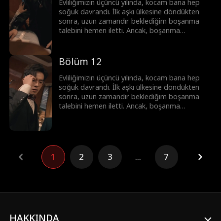
Evliliğimizin üçüncü yılında, kocam bana hep
soğuk davrandı. İlk aşkı ülkesine döndükten
sonra, uzun zamandır beklediğim boşanma
talebini hemen iletti. Ancak, boşanma
anlaşmasını imzalamadan hemen önce, kocam
trafik kazası geçirdi ve hafızasını kaybetti.
Şimdiki haliyle, sadece sadık bir eş.
Bölüm 12
Evliliğimizin üçüncü yılında, kocam bana hep
soğuk davrandı. İlk aşkı ülkesine döndükten
sonra, uzun zamandır beklediğim boşanma
talebini hemen iletti. Ancak, boşanma
anlaşmasını imzalamadan hemen önce, kocam
trafik kazası geçirdi ve hafızasını kaybetti.
Şimdiki haliyle, sadece sadık bir eş.
1
2
3
...
7
HAKKINDA