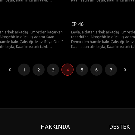
ır. Leyla, Kaan'ın ısrarlı takibi
Kaan satın alır. Leyla, Kaan'ın ısrarlı ta
albini kaptırır. Sonunda, "Şehir
karşısında kalbini kaptırır. Sonunda, "
aşırtıcı sevgisiyle hayatı değişir.
Prensi"nin şaşırtıcı sevgisiyle hayatı d
EP 46
tan erkek arkadaşı Emre'den kaçarken,
Leyla, aldatan erkek arkadaşı Emre'd
Altınşehir'in güçlü iş adamı Kaan
tesadüfen, Altınşehir'in güçlü iş ada
mile kalır. Çalıştığı "Mavi Rüya Oteli"
Demir'den hamile kalır. Çalıştığı "Mavi
ır. Leyla, Kaan'ın ısrarlı takibi
Kaan satın alır. Leyla, Kaan'ın ısrarlı ta
albini kaptırır. Sonunda, "Şehir
karşısında kalbini kaptırır. Sonunda, "
aşırtıcı sevgisiyle hayatı değişir.
Prensi"nin şaşırtıcı sevgisiyle hayatı d
1
2
3
4
5
6
7
HAKKINDA
DESTEK