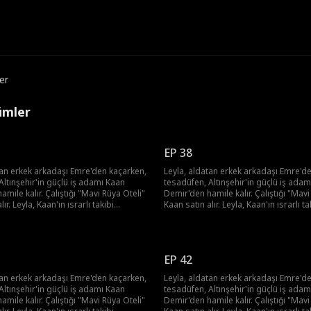
er
ümler
EP 38
tan erkek arkadaşı Emre'den kaçarken,
Leyla, aldatan erkek arkadaşı Emre'd
Altınşehir'in güçlü iş adamı Kaan
tesadüfen, Altınşehir'in güçlü iş ada
mile kalır. Çalıştığı "Mavi Rüya Oteli"
Demir'den hamile kalır. Çalıştığı "Mavi
ır. Leyla, Kaan'ın ısrarlı takibi
Kaan satın alır. Leyla, Kaan'ın ısrarlı ta
albini kaptırır. Sonunda, "Şehir
karşısında kalbini kaptırır. Sonunda, "
aşırtıcı sevgisiyle hayatı değişir.
Prensi"nin şaşırtıcı sevgisiyle hayatı d
EP 42
tan erkek arkadaşı Emre'den kaçarken,
Leyla, aldatan erkek arkadaşı Emre'd
Altınşehir'in güçlü iş adamı Kaan
tesadüfen, Altınşehir'in güçlü iş ada
mile kalır. Çalıştığı "Mavi Rüya Oteli"
Demir'den hamile kalır. Çalıştığı "Mavi