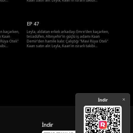
kibi
Kaan satın alır. Leyla, Kaan'ın ısrarlı takibi
Şehir
karşısında kalbini kaptırır. Sonunda, "Şehir
eğişir.
Prensi"nin şaşırtıcı sevgisiyle hayatı değişir.
EP 47
en kaçarken,
Leyla, aldatan erkek arkadaşı Emre'den kaçarken,
mı Kaan
tesadüfen, Altınşehir'in güçlü iş adamı Kaan
 Rüya Oteli"
Demir'den hamile kalır. Çalıştığı "Mavi Rüya Oteli"
kibi
Kaan satın alır. Leyla, Kaan'ın ısrarlı takibi
Şehir
karşısında kalbini kaptırır. Sonunda, "Şehir
eğişir.
Prensi"nin şaşırtıcı sevgisiyle hayatı değişir.
İndir
İndir