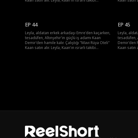
Kaan satın alır. Leyla, Kaan'ın ısrarlı takibi
Kaan satın al
karşısında kalbini kaptırır. Sonunda, "Şehir
karşısında k
Prensi"nin şaşırtıcı sevgisiyle hayatı değişir.
Prensi"nin ş
EP 44
EP 45
Leyla, aldatan erkek arkadaşı Emre'den kaçarken,
Leyla, alda
tesadüfen, Altınşehir'in güçlü iş adamı Kaan
tesadüfen, 
Demir'den hamile kalır. Çalıştığı "Mavi Rüya Oteli"
Demir'den ha
Kaan satın alır. Leyla, Kaan'ın ısrarlı takibi
Kaan satın al
karşısında kalbini kaptırır. Sonunda, "Şehir
karşısında k
Prensi"nin şaşırtıcı sevgisiyle hayatı değişir.
Prensi"nin ş