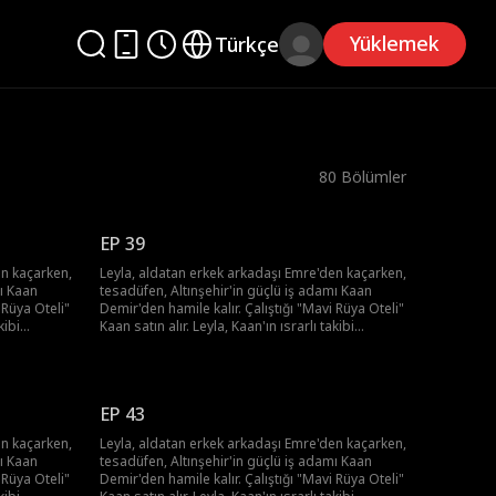
Yüklemek
Türkçe
80
Bölümler
EP 39
en kaçarken,
Leyla, aldatan erkek arkadaşı Emre'den kaçarken,
mı Kaan
tesadüfen, Altınşehir'in güçlü iş adamı Kaan
 Rüya Oteli"
Demir'den hamile kalır. Çalıştığı "Mavi Rüya Oteli"
kibi
Kaan satın alır. Leyla, Kaan'ın ısrarlı takibi
Şehir
karşısında kalbini kaptırır. Sonunda, "Şehir
eğişir.
Prensi"nin şaşırtıcı sevgisiyle hayatı değişir.
EP 43
en kaçarken,
Leyla, aldatan erkek arkadaşı Emre'den kaçarken,
mı Kaan
tesadüfen, Altınşehir'in güçlü iş adamı Kaan
 Rüya Oteli"
Demir'den hamile kalır. Çalıştığı "Mavi Rüya Oteli"