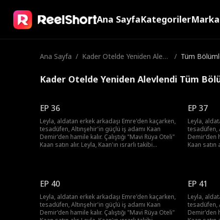
Ana Sayfa
Kategoriler
Marka
Ana Sayfa
/
Kader Otelde Yeniden Alevl
/
Tüm Bölüml
endi
Kader Otelde Yeniden Alevlendi Tüm Böl
EP 36
EP 37
Leyla, aldatan erkek arkadaşı Emre'den kaçarken,
Leyla, alda
tesadüfen, Altınşehir'in güçlü iş adamı Kaan
tesadüfen, 
Demir'den hamile kalır. Çalıştığı "Mavi Rüya Oteli"
Demir'den ha
Kaan satın alır. Leyla, Kaan'ın ısrarlı takibi
Kaan satın al
karşısında kalbini kaptırır. Sonunda, "Şehir
karşısında k
Prensi"nin şaşırtıcı sevgisiyle hayatı değişir.
Prensi"nin ş
EP 40
EP 41
Leyla, aldatan erkek arkadaşı Emre'den kaçarken,
Leyla, alda
tesadüfen, Altınşehir'in güçlü iş adamı Kaan
tesadüfen, 
Demir'den hamile kalır. Çalıştığı "Mavi Rüya Oteli"
Demir'den ha