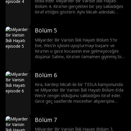
iddia eder. Milyarder Bir Varisin İkili Hayatı
Bölüm 4, Kira'nın gerçekten bir şey sakladığını
itiraf ettiğini gösterir. Aynı Micah adındaki
adamı o gece buluşmak için arar, bu sırada
Wes, Eve'i evine götürür. Wes ayrılmaya çalışır
ama Eve ona içki içmesi için ısrar eder ve onu
Bölüm 5
uyuşturur.
Milyarder Bir Varisin İkili Hayatı Bölüm 5'te
Eve, Wes'in içkisini uyuşturmayı başarır ve
Kira'nın o gece kocasının eve gelmeyeceğini
düşünür. Sahne, Kira'nın tamamen giyinmiş bir
şekilde, hata yapmadığını umarak Micah
Murphy ile buluşmaya gitmesiyle değişir, Micah
daha sonra Kira'nın kardeşi olduğunu ortaya
Bölüm 6
çıkarır.
Kira, kardeşi Micah ile bir TESLA kamyonunda
ve Milyarder Bir Varisin İkili Hayatı Bölüm 6'da
Wes'e zengin olduğunu sakladığını itiraf eder.
Gece geç saatlerde mücevher alışverişine
gider ve İtalya'dan yeni gelen milyon dolarlık
paha biçilmez elmaslar satın alır. Kira, deli gibi
zengin olduğunu söyler.
Bölüm 7
Milyarder Bir Varisin İkili Hayatı Bölüm 7,