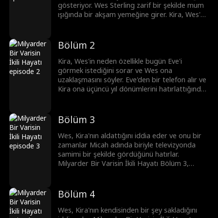
gösteriyor. Wes Sterling zarif bir şekilde mum
ışığında bir akşam yemeğine girer. Kira, Wes'e
hangi gün olduğunu hatırlayıp hatırlamadığını
sorar ve Wes, hatırladığını, hastanede bir eve
gideceğini söyler, bu arada Kira ile üçüncü yıl
Bölüm 2
dönümüdür.
Kira, Wes'in neden özellikle bugün Eve'i
görmek istediğini sorar ve Wes ona
uzaklaşmasını söyler. Eve'den bir telefon alır ve
Kira ona üçüncü yıl dönümlerini hatırlattığında
hemen kalkıp Eve'e gider. Milyarder Bir Varisin
İkili Hayatı Bölüm 2, Wes'in Kira'ya yıl dönümü
hediyesi olarak 20,000 dolar gönderdiğini
Bölüm 3
belirtir.
Wes, Kira'nın aldattığını iddia eder ve onu bir
zamanlar Micah adında biriyle televizyonda
samimi bir şekilde gördüğünü hatırlar.
Milyarder Bir Varisin İkili Hayatı Bölüm 3,
Kira'nın bu iddiayı reddettiğini ve Wes'ten
kendisini Eve için terk etmemesini yalvardığını
ortaya koyar, ancak Wes, Eve'in babasının
Bölüm 4
hayatını kurtarırken öldüğünü ve ona borçlu
olduğunu söyleyerek ısrar eder.
Wes, Kira'nın kendisinden bir şey sakladığını