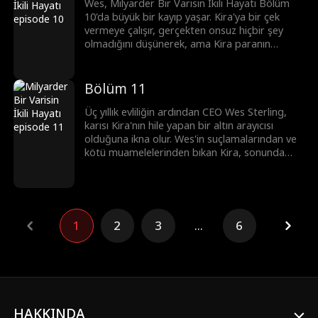
Wes, Milyarder Bir Varisin İkili Hayatı Bölüm
10'da büyük bir kayıp yaşar. Kira'ya bir çek
vermeye çalışır, gerçekten onsuz hiçbir şey
olmadığını düşünerek, ama Kira paranın
mesele olmadığını açıklamaya çalışır. Wes'in
annesi her zamanki gibi dram yaratır, ama Kira
onlardan bıkmıştır. Kira'yı almak için bir konvoy
Bölüm 11
gelir, Wes Sterling'i şaşırtır.
Üç yıllık evliliğin ardından CEO Wes Sterling,
karısı Kira'nın hile yapan bir altın arayıcısı
olduğuna ikna olur. Wes'in suçlamalarından ve
kötü muamelelerinden bıkan Kira, sonunda
ondan boşanır ve gerçek kimliğini yeniden
benimser... milyarder mirasçı! Wes hayatının en
büyük hatasını yaptığını anladığında ne
yapacak? Kira bunu ona ödetecek mi... yoksa
ona yeniden mi aşık olacak?
1
2
3
...
6
HAKKINDA