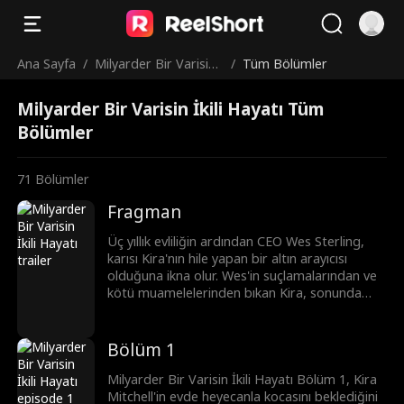
Ana Sayfa
/
Milyarder Bir Varisin İ
/
Tüm Bölümler
kili Hayatı
Milyarder Bir Varisin İkili Hayatı Tüm
Bölümler
71
Bölümler
Fragman
Üç yıllık evliliğin ardından CEO Wes Sterling,
karısı Kira'nın hile yapan bir altın arayıcısı
olduğuna ikna olur. Wes'in suçlamalarından ve
kötü muamelelerinden bıkan Kira, sonunda
ondan boşanır ve gerçek kimliğini yeniden
benimser... milyarder mirasçı! Wes hayatının en
büyük hatasını yaptığını anladığında ne
Bölüm 1
yapacak? Kira bunu ona ödetecek mi... yoksa
ona yeniden mi aşık olacak?
Milyarder Bir Varisin İkili Hayatı Bölüm 1, Kira
Mitchell'in evde heyecanla kocasını beklediğini