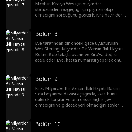
Micah'ın Kira'ya Wes için milyarder
statüsünden vazgeçtiği için pişman olup
olmadığını sorduğunu gösterir. Kira hayır der.
Micah, babalarının Wes'ten boşanıp eve
dönmesini beklediğini hatırlatır. Çok
geçmeden, Eve, Wes ile birlikte net fotoğraflar
Bölüm 8
çeker ve Kira'ya gönderir, Wes'in onu
öptüğünü iddia eder.
Eve tarafından bir önceki gece uyuşturulan
Wes Sterling, Milyarder Bir Varisin İkili Hayatı
Bölüm 8'de telaşla uyanır ve Kira'ya doğru
acele eder. Eve, hasta numarası yaparak onu
durdurmaya çalışır ama Wes onu dinlemez.
Eve vardığında, Kira boşanma davası açmıştır.
Bölüm 9
Kira, Milyarder Bir Varisin İkili Hayatı Bölüm
9'da boşanma davası açtığında, Wes bunu
gülerek karşılar ve ona onsuz hiçbir şey
olmadığını ve gidecek yeri olmadığını söyler.
Kira güler. Wes geri dönüş olmadığını
söyledikten sonra yine de ayrılmakta ısrar
eder. Bu sırada Wes'in annesi gelir ve Kira'ya
Bölüm 10
tokat atar.