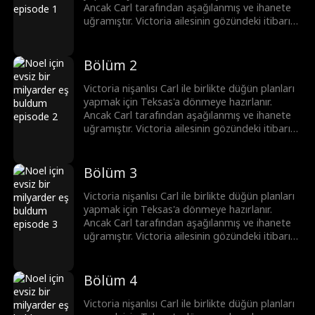
Teksas'a döndükten sonra Victoria kibirli eski
Ancak Carl tarafından aşağılanmış ve ihanete
nişanlısı Carl ile karşılaşır. Bu kez kaybettiği
uğramıştır. Victoria ailesinin gözündeki itibarını
saygınlığı geri kazanmaya kararlıdır.
korumak için yardım ettiği evsiz bir adam olan
Simon ile evlenmeyi isteksizce kabul eder.
Ancak Victoria Simon'un sıradan bir evsiz
Bölüm 2
olmadığını bilmiyordur. O hem yakışıklı, çekici
bir milyarder hem de ülkenin bir numaralı
Victoria nişanlısı Carl ile birlikte düğün planları
prestijli Savage Grup'un Ceo'sudur. Simon ile
yapmak için Teksas'a dönmeye hazırlanır.
Teksas'a döndükten sonra Victoria kibirli eski
Ancak Carl tarafından aşağılanmış ve ihanete
nişanlısı Carl ile karşılaşır. Bu kez kaybettiği
uğramıştır. Victoria ailesinin gözündeki itibarını
saygınlığı geri kazanmaya kararlıdır.
korumak için yardım ettiği evsiz bir adam olan
Simon ile evlenmeyi isteksizce kabul eder.
Ancak Victoria Simon'un sıradan bir evsiz
Bölüm 3
olmadığını bilmiyordur. O hem yakışıklı, çekici
bir milyarder hem de ülkenin bir numaralı
Victoria nişanlısı Carl ile birlikte düğün planları
prestijli Savage Grup'un Ceo'sudur. Simon ile
yapmak için Teksas'a dönmeye hazırlanır.
Teksas'a döndükten sonra Victoria kibirli eski
Ancak Carl tarafından aşağılanmış ve ihanete
nişanlısı Carl ile karşılaşır. Bu kez kaybettiği
uğramıştır. Victoria ailesinin gözündeki itibarını
saygınlığı geri kazanmaya kararlıdır.
korumak için yardım ettiği evsiz bir adam olan
Simon ile evlenmeyi isteksizce kabul eder.
Ancak Victoria Simon'un sıradan bir evsiz
Bölüm 4
olmadığını bilmiyordur. O hem yakışıklı, çekici
bir milyarder hem de ülkenin bir numaralı
Victoria nişanlısı Carl ile birlikte düğün planları