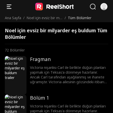
Ana Sayfa
/
Noel için evsiz bir mil
/
Tüm Bölümler
yarder eş buldum
Noel için evsiz bir milyarder eş buldum Tüm
Bölümler
72
Bölümler
Fragman
Victoria nişanlısı Carl ile birlikte düğün planları
yapmak için Teksas'a dönmeye hazırlanır.
Ancak Carl tarafından aşağılanmış ve ihanete
uğramıştır. Victoria ailesinin gözündeki itibarını
korumak için yardım ettiği evsiz bir adam olan
Simon ile evlenmeyi isteksizce kabul eder.
Ancak Victoria Simon'un sıradan bir evsiz
Bölüm 1
olmadığını bilmiyordur. O hem yakışıklı, çekici
bir milyarder hem de ülkenin bir numaralı
Victoria nişanlısı Carl ile birlikte düğün planları
prestijli Savage Grup'un Ceo'sudur. Simon ile
yapmak için Teksas'a dönmeye hazırlanır.