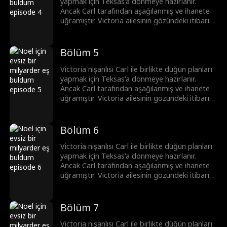
prestijli Savage Grup'un Ceo'sudur. Simon ile
yapmak için Teksas'a dönmeye hazırlanır.
Teksas'a döndükten sonra Victoria kibirli eski
Ancak Carl tarafından aşağılanmış ve ihanete
nişanlısı Carl ile karşılaşır. Bu kez kaybettiği
uğramıştır. Victoria ailesinin gözündeki itibarını
saygınlığı geri kazanmaya kararlıdır.
korumak için yardım ettiği evsiz bir adam olan
Simon ile evlenmeyi isteksizce kabul eder.
Ancak Victoria Simon'un sıradan bir evsiz
Bölüm 5
olmadığını bilmiyordur. O hem yakışıklı, çekici
bir milyarder hem de ülkenin bir numaralı
Victoria nişanlısı Carl ile birlikte düğün planları
prestijli Savage Grup'un Ceo'sudur. Simon ile
yapmak için Teksas'a dönmeye hazırlanır.
Teksas'a döndükten sonra Victoria kibirli eski
Ancak Carl tarafından aşağılanmış ve ihanete
nişanlısı Carl ile karşılaşır. Bu kez kaybettiği
uğramıştır. Victoria ailesinin gözündeki itibarını
saygınlığı geri kazanmaya kararlıdır.
korumak için yardım ettiği evsiz bir adam olan
Simon ile evlenmeyi isteksizce kabul eder.
Ancak Victoria Simon'un sıradan bir evsiz
Bölüm 6
olmadığını bilmiyordur. O hem yakışıklı, çekici
bir milyarder hem de ülkenin bir numaralı
Victoria nişanlısı Carl ile birlikte düğün planları
prestijli Savage Grup'un Ceo'sudur. Simon ile
yapmak için Teksas'a dönmeye hazırlanır.
Teksas'a döndükten sonra Victoria kibirli eski
Ancak Carl tarafından aşağılanmış ve ihanete
nişanlısı Carl ile karşılaşır. Bu kez kaybettiği
uğramıştır. Victoria ailesinin gözündeki itibarını
saygınlığı geri kazanmaya kararlıdır.
korumak için yardım ettiği evsiz bir adam olan
Simon ile evlenmeyi isteksizce kabul eder.
Ancak Victoria Simon'un sıradan bir evsiz
Bölüm 7
olmadığını bilmiyordur. O hem yakışıklı, çekici
bir milyarder hem de ülkenin bir numaralı
Victoria nişanlısı Carl ile birlikte düğün planları