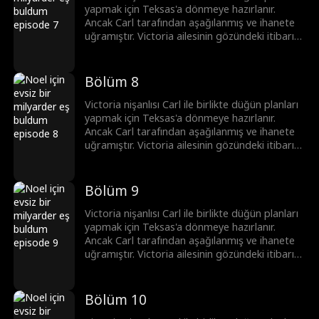
prestijli Savage Grup'un Ceo'sudur. Simon ile
yapmak için Teksas'a dönmeye hazırlanır.
Teksas'a döndükten sonra Victoria kibirli eski
Ancak Carl tarafından aşağılanmış ve ihanete
nişanlısı Carl ile karşılaşır. Bu kez kaybettiği
uğramıştır. Victoria ailesinin gözündeki itibarını
saygınlığı geri kazanmaya kararlıdır.
korumak için yardım ettiği evsiz bir adam olan
Simon ile evlenmeyi isteksizce kabul eder.
Ancak Victoria Simon'un sıradan bir evsiz
Bölüm 8
olmadığını bilmiyordur. O hem yakışıklı, çekici
bir milyarder hem de ülkenin bir numaralı
Victoria nişanlısı Carl ile birlikte düğün planları
prestijli Savage Grup'un Ceo'sudur. Simon ile
yapmak için Teksas'a dönmeye hazırlanır.
Teksas'a döndükten sonra Victoria kibirli eski
Ancak Carl tarafından aşağılanmış ve ihanete
nişanlısı Carl ile karşılaşır. Bu kez kaybettiği
uğramıştır. Victoria ailesinin gözündeki itibarını
saygınlığı geri kazanmaya kararlıdır.
korumak için yardım ettiği evsiz bir adam olan
Simon ile evlenmeyi isteksizce kabul eder.
Ancak Victoria Simon'un sıradan bir evsiz
Bölüm 9
olmadığını bilmiyordur. O hem yakışıklı, çekici
bir milyarder hem de ülkenin bir numaralı
Victoria nişanlısı Carl ile birlikte düğün planları
prestijli Savage Grup'un Ceo'sudur. Simon ile
yapmak için Teksas'a dönmeye hazırlanır.
Teksas'a döndükten sonra Victoria kibirli eski
Ancak Carl tarafından aşağılanmış ve ihanete
nişanlısı Carl ile karşılaşır. Bu kez kaybettiği
uğramıştır. Victoria ailesinin gözündeki itibarını
saygınlığı geri kazanmaya kararlıdır.
korumak için yardım ettiği evsiz bir adam olan
Simon ile evlenmeyi isteksizce kabul eder.
Ancak Victoria Simon'un sıradan bir evsiz
Bölüm 10
olmadığını bilmiyordur. O hem yakışıklı, çekici