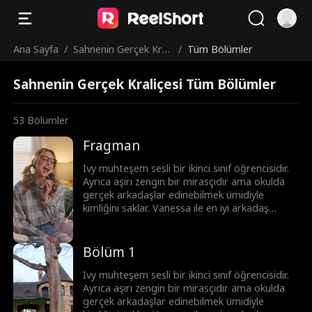
Ana Sayfa
/
Sahnenin Gerçek Krali
/
Tüm Bölümler
çesi
Sahnenin Gerçek Kraliçesi Tüm Bölümler
53
Bölümler
Fragman
Ivy muhteşem sesli bir ikinci sınıf öğrencisidir.
Ayrıca aşırı zengin bir mirasçıdır ama okulda
gerçek arkadaşlar edinebilmek ümidiyle
kimliğini saklar. Vanessa ile en iyi arkadaş
olduktan sonra doğru kararı verdiğini düşünür.
Ama Vanessa Ivy’e kullanılması kolay bir aptal
gibi davranır. Hatta Vanessa, suçlu
Bölüm 1
hissettirerek Ivy’nin onun ses dublörü
olmasına ikna eder. Ama Ivy, erkek arkadaşının
Ivy muhteşem sesli bir ikinci sınıf öğrencisidir.
onu en iyi arkadaşıyla aldatırken yakaladığında
Ayrıca aşırı zengin bir mirasçıdır ama okulda
her şey altüst olmaya başlar! Kalbi kırık ve
gerçek arkadaşlar edinebilmek ümidiyle