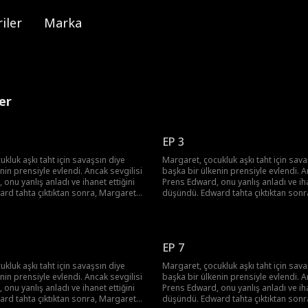
iler
Marka
er
EP 3
kluk aşkı taht için savaşsın diye
Margaret, çocukluk aşkı taht için sava
nin prensiyle evlendi. Ancak sevgilisi
başka bir ülkenin prensiyle evlendi. A
onu yanlış anladı ve ihanet ettiğini
Prens Edward, onu yanlış anladı ve iha
rd tahta çıktıktan sonra, Margaret
düşündü. Edward tahta çıktıktan son
liam, Snow İmparatorluğu'na rehin
ve kocası William, Snow İmparatorluğ
ildi. Edward, William'ı Margaret'ten
olarak gönderildi. Edward, William'ı 
adı ve onu köle yaptı. Birbirlerini
boşanmaya zorladı ve onu köle yaptı. 
rdı. Ancak Margaret, ailesinin
hâlâ seviyorlardı. Ancak Margaret, ail
EP 7
ince kalbi nefretle doldu. Ailesinin
öldüğünü öğrenince kalbi nefretle dol
ağına yemin etti...
intikamını alacağına yemin etti...
kluk aşkı taht için savaşsın diye
Margaret, çocukluk aşkı taht için sava
nin prensiyle evlendi. Ancak sevgilisi
başka bir ülkenin prensiyle evlendi. A
onu yanlış anladı ve ihanet ettiğini
Prens Edward, onu yanlış anladı ve iha
rd tahta çıktıktan sonra, Margaret
düşündü. Edward tahta çıktıktan son