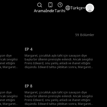
Türkçe
Arama
İndir
Tarihi
59
Bölümler
EP 4
şsın diye
Margaret, çocukluk aşkı taht için savaşsın diye
ncak sevgilisi
başka bir ülkenin prensiyle evlendi. Ancak sevgilisi
net ettiğini
Prens Edward, onu yanlış anladı ve ihanet ettiğini
ra, Margaret
düşündü. Edward tahta çıktıktan sonra, Margaret
u'na rehin
ve kocası William, Snow İmparatorluğu'na rehin
Margaret'ten
olarak gönderildi. Edward, William'ı Margaret'ten
Birbirlerini
boşanmaya zorladı ve onu köle yaptı. Birbirlerini
esinin
hâlâ seviyorlardı. Ancak Margaret, ailesinin
EP 8
du. Ailesinin
öldüğünü öğrenince kalbi nefretle doldu. Ailesinin
intikamını alacağına yemin etti...
şsın diye
Margaret, çocukluk aşkı taht için savaşsın diye
ncak sevgilisi
başka bir ülkenin prensiyle evlendi. Ancak sevgilisi
net ettiğini
Prens Edward, onu yanlış anladı ve ihanet ettiğini
ra, Margaret
düşündü. Edward tahta çıktıktan sonra, Margaret