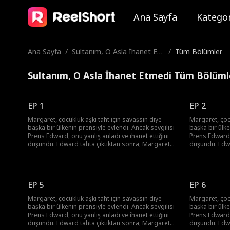
Ana Sayfa
Kategor
Ana Sayfa
/
Sultanım, O Asla İhanet Et
/
Tüm Bölümler
medi
Sultanım, O Asla İhanet Etmedi Tüm Bölüml
EP 1
EP 2
Margaret, çocukluk aşkı taht için savaşsın diye
Margaret, çocu
başka bir ülkenin prensiyle evlendi. Ancak sevgilisi
başka bir ülke
Prens Edward, onu yanlış anladı ve ihanet ettiğini
Prens Edward, 
düşündü. Edward tahta çıktıktan sonra, Margaret
düşündü. Edwa
ve kocası William, Snow İmparatorluğu'na rehin
ve kocası Wil
olarak gönderildi. Edward, William'ı Margaret'ten
olarak gönder
boşanmaya zorladı ve onu köle yaptı. Birbirlerini
boşanmaya zorl
hâlâ seviyorlardı. Ancak Margaret, ailesinin
hâlâ seviyorla
EP 5
EP 6
öldüğünü öğrenince kalbi nefretle doldu. Ailesinin
öldüğünü öğren
intikamını alacağına yemin etti...
intikamını alac
Margaret, çocukluk aşkı taht için savaşsın diye
Margaret, çocu
başka bir ülkenin prensiyle evlendi. Ancak sevgilisi
başka bir ülke
Prens Edward, onu yanlış anladı ve ihanet ettiğini
Prens Edward, 
düşündü. Edward tahta çıktıktan sonra, Margaret
düşündü. Edwa