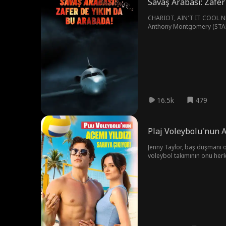
Savaş Arabası: Zafer
CHARIOT, AIN'T IT COOL NEWS
Anthony Montgomery (STAR 
16.5k
479
Plaj Voleybolu'nun A
Jenny Taylor, baş düşmanı ol
voleybol takımının onu herk
gerçekten de yasak bir ilişki