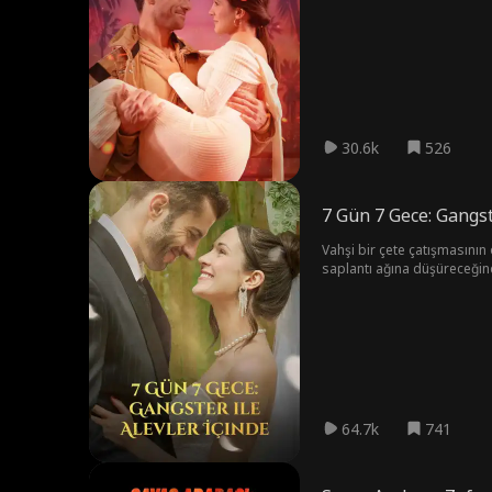
birbirine sığınan ikili, aşkl
30.6k
526
7 Gün 7 Gece: Gangste
Vahşi bir çete çatışmasının
saplantı ağına düşüreceğind
kalacak ya da Mattia’nın ba
yalnızca tek bir gerçek ayakt
64.7k
741