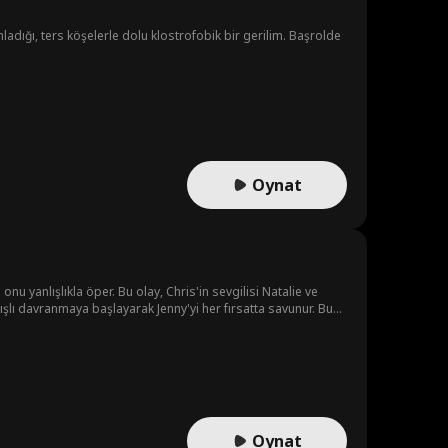
adığı, ters köşelerle dolu klostrofobik bir gerilim. Başrolde
Oynat
u yanlışlıkla öper. Bu olay, Chris'in sevgilisi Natalie ve
şlı davranmaya başlayarak Jenny'yi her fırsatta savunur. Bu
Oynat