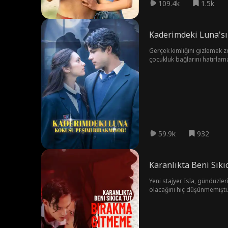
109.4k
1.5k
Kaderimdeki Luna'sı
Gerçek kimliğini gizlemek z
çocukluk bağlarını hatırlam
savaşıyor.
59.9k
932
Karanlıkta Beni Sık
Yeni stajyer Isla, gündüzle
olacağını hiç düşünmemişti.
arzunun karanlık sularında 