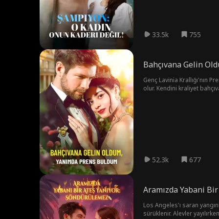
33.5k
755
Bahçıvana Gelin Ol
Genç Lavinia Krallığı'nın Pr
olur. Kendini kraliyet bahçıv
kız kardeşine karşı birlikte
gerçek kimliğini açıklayan Ph
52.3k
677
Aramızda Yabani Bir
Los Angeles'ı saran yangınla
sürüklenir. Alevler yayılırke