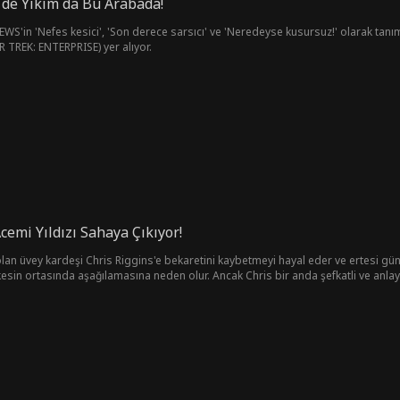
 de Yıkım da Bu Arabada!
'in 'Nefes kesici', 'Son derece sarsıcı' ve 'Neredeyse kusursuz!' olarak tanıml
TREK: ENTERPRISE) yer alıyor.
cemi Yıldızı Sahaya Çıkıyor!
an üvey kardeşi Chris Riggins'e bekaretini kaybetmeyi hayal eder ve ertesi gün on
esin ortasında aşağılamasına neden olur. Ancak Chris bir anda şefkatli ve anlayı
nin başlangıcı olabilir mi?