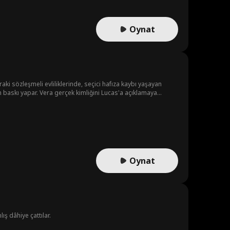
Oynat
aki sözleşmeli evliliklerinde, seçici hafıza kaybı yaşayan
n baskı yapar. Vera gerçek kimliğini Lucas'a açıklamaya
or tarafından kurtarılır. Victor çok geçmeden Vera'nın uzun
mafya varisine dönüşür. Bu sırada dışarıdan soğuk ve kalpsiz
bir serüvene atılır. İkili; Vera'nın peşindeki zengin bir
lış anlaşılmaları çözer. Ancak tam da birbirlerini yeniden
alık şüphesi her şeyi altüst eder...
Oynat
ış dâhiye çattılar.