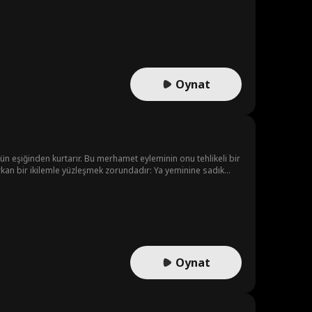
Oynat
ün eşiğinden kurtarır. Bu merhamet eyleminin onu tehlikeli bir
kan bir ikilemle yüzleşmek zorundadır: Ya yeminine sadık
nlar arasındaki çizgi bulanıklaşır; gerilim dolu bu yüzleşmede
Oynat