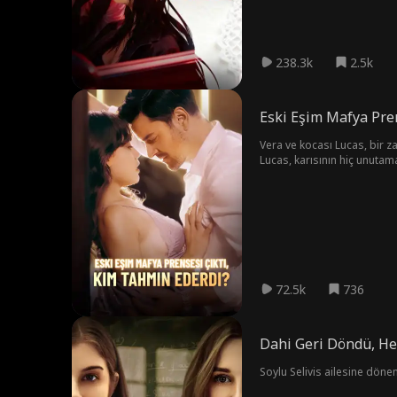
238.3k
2.5k
Eski Eşim Mafya Pre
Vera ve kocası Lucas, bir za
Lucas, karısının hiç unutam
çalışsa da rakibinin engelin
zamandır kayıp olan kız kar
görünen Lucas, inatçı tavrın
kodaman, sinsi bir rakip ve 
buldukları sırada, Lucas'ın
72.5k
736
Dahi Geri Döndü, Her
Soylu Selivis ailesine dönen