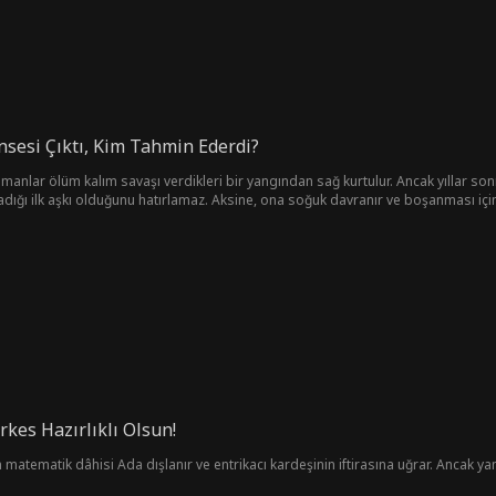
nsesi Çıktı, Kim Tahmin Ederdi?
manlar ölüm kalım savaşı verdikleri bir yangından sağ kurtulur. Ancak yıllar sonr
adığı ilk aşkı olduğunu hatırlamaz. Aksine, ona soğuk davranır ve boşanması içi
e takılır. Trafik kazasında ölümden kıl payı kurtulur ve güçlü mafya patronu Vict
deşi olduğunu anlar. Hafıza kaybı yaşayan Vera, bir gecede göz kamaştıran bir 
dan ödün verip karısını geri kazanmak için elinden geleni yapmaya başlar ve zorlu 
onlara tuzak kuran görünüşte iyi niyetli bir adam gibi sayısız zorluğu aşarak yan
 başta kendisinin olduğunu bilmediği bir çocuğun varlığıyla gelen beklenmedik bab
kes Hazırlıklı Olsun!
 matematik dâhisi Ada dışlanır ve entrikacı kardeşinin iftirasına uğrar. Ancak yanl