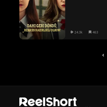
24.3k
463