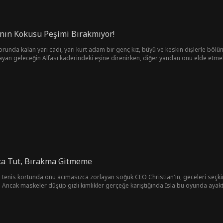
nın Kokusu Peşimi Bırakmıyor!
orunda kalan yarı cadı, yarı kurt adam bir genç kız, büyü ve keskin dişlerle böl
ayan geleceğin Alfası kaderindeki eşine direnirken, diğer yandan onu elde etmek 
ıca Tut, Bırakma Gitmeme
ri tenis kortunda onu acımasızca zorlayan soğuk CEO Christian'ın, geceleri seç
 Ancak maskeler düşüp gizli kimlikler gerçeğe karıştığında Isla bu oyunda ayakt
derinlere mi batacak?