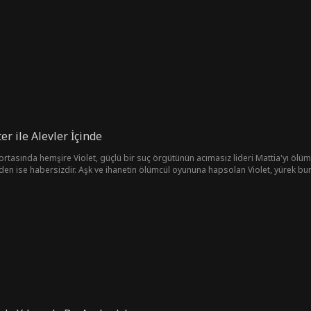
arını küllerinden yeniden doğurur.
r ile Alevler İçinde
 ortasında hemşire Violet, güçlü bir suç örgütünün acımasız lideri Mattia'yı ölüm
en ise habersizdir. Aşk ve ihanetin ölümcül oyununa hapsolan Violet, yürek bur
ştan çıkarıcı ama tehlikeli sevgisine boyun eğecektir. Zaman geçtikçe aşk ve yala
a kalacaktır.