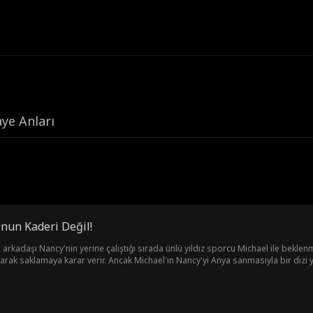
ye Anları
nun Kaderi Değil!
n arkadaşı Nancy'nin yerine çalıştığı sırada ünlü yıldız sporcu Michael ile bekl
larak saklamaya karar verir. Ancak Michael'ın Nancy'yi Anya sanmasıyla bir dizi yanl