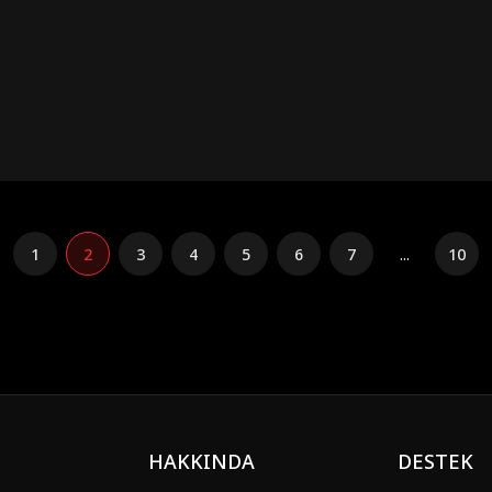
1
2
3
4
5
6
7
...
10
HAKKINDA
DESTEK