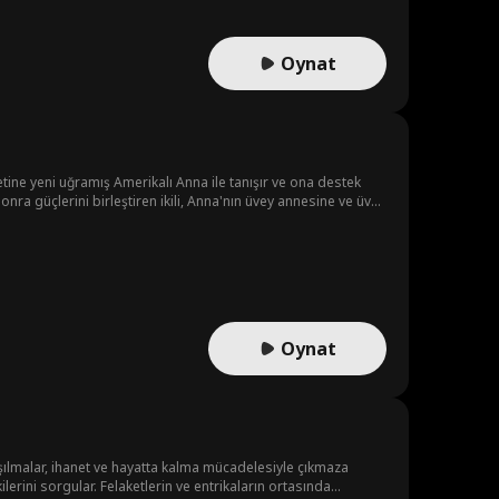
Oynat
netine yeni uğramış Amerikalı Anna ile tanışır ve ona destek
sonra güçlerini birleştiren ikili, Anna'nın üvey annesine ve üvey
et portrelerinin kullanım iznini almasına yardımcı olur. Sonunda
m sürer.
Oynat
laşılmalar, ihanet ve hayatta kalma mücadelesiyle çıkmaza
kilerini sorgular. Felaketlerin ve entrikaların ortasında