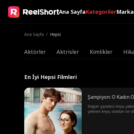
Ana Sayfa
Kategoriler
Marka
Ana Sayfa
/
Hepsi
Aktörler
Aktrisler
Kimlikler
Hika
En İyi Hepsi Filmleri
Şampiyon: O Kadın O
Stajyer gazeteci Anya, yakı
çekinen Anya, olanları sır o