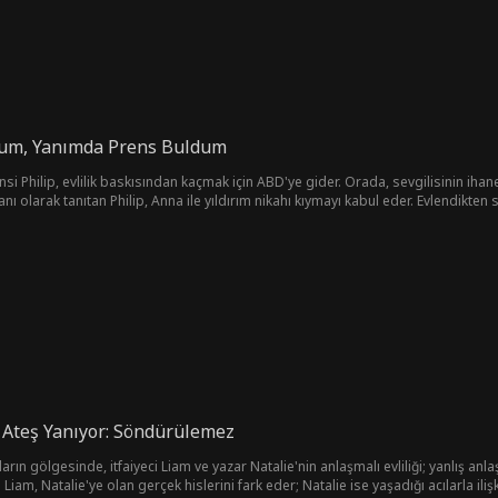
dum, Yanımda Prens Buldum
ensi Philip, evlilik baskısından kaçmak için ABD'ye gider. Orada, sevgilisinin iha
anı olarak tanıtan Philip, Anna ile yıldırım nikahı kıymayı kabul eder. Evlendikten 
 mücadele verir. Philip, Anna'nın annesinden kalan şirketi devralmasına ve kraliy
ilip, ailesinin Anna'yı kabul etmesini sağlar ve ikili Kaliforniya'da mutlu bir yaşa
 Ateş Yanıyor: Söndürülemez
rın gölgesinde, itfaiyeci Liam ve yazar Natalie'nin anlaşmalı evliliği; yanlış an
n Liam, Natalie'ye olan gerçek hislerini fark eder; Natalie ise yaşadığı acılarla iliş