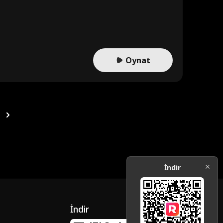
Oynat
İndir
İndir