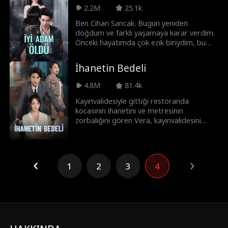
kazanacak.
2.2M
25.1k
Ben Cihan Sancak. Bugün yeniden
doğdum ve farklı yaşamaya karar verdim.
Önceki hayatımda çok ezik biriydim, bu
hayatta kötü adam olacağım.
Garsonluktan yeraltı dünyasının güçlü
İhanetin Bedeli
ismine dönüşen Cihan, zorbaları
yumruklarıyla dize getirir, yeraltı kralı
4.8M
81.4k
kayınpederi Volkan Moran'la akıl savaşı
verir. Tek bir prensibi var: "Benim
Kayınvalidesiyle gittiği restoranda
adamıma dokunana hayatı zehir ederim."
kocasının ihanetini ve metresinin
Pes etmeyince dünyanın sana yol verdiğini
zorbalığını gören Vera, kayınvalidesini
işte o zaman anlar.
kaybeder. Ancak kimsenin bilmediği bir
gerçek vardır: Vera, holdingin arkasındaki
gerçek patron ve sahibedir. Şimdi intikam
zamanı!
1
2
3
4