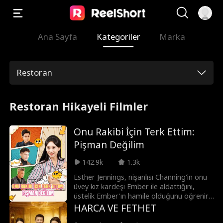
Ana Sayfa
Kategoriler
Marka
Restoran
Restoran Hikayeli Filmler
Onu Rakibi İçin Terk Ettim:
Pişman Değilim
142.9k
1.3k
Esther Jennings, nişanlısı Channing'in onu
üvey kız kardeşi Ember ile aldattığını,
üstelik Ember'ın hamile olduğunu öğrenir.
İntikam ateşiyle yanan Esther, namıdiğer
HARCA VE FETHET
'Riverton Şeytanı' acımasız Carl Shepherd