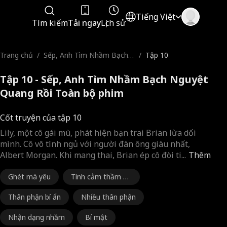
Tiếng Việt
Tìm kiếm
Tải ngay
Lịch sử
Trang chủ
/
Sếp, Anh Tìm Nhầm Bạch
/
Tập 10
Nguyệt Quang Rồi
Tập 10 - Sếp, Anh Tìm Nhầm Bạch Nguyệt
Quang Rồi Toàn bộ phim
Cốt truyện của tập 10
Lily, một cô gái mù, phát hiện bạn trai Brian lừa dối
mình. Cô vô tình ngủ với người đàn ông giàu nhất,
Albert Morgan. Khi mang thai, Brian ép cô đòi ti
...
Thêm
Ghét mà yêu
Tình cảm thầm kí
n
Thân phận bí ẩn
Nhiều thân phận
Nhận dạng nhầm
Bí mật