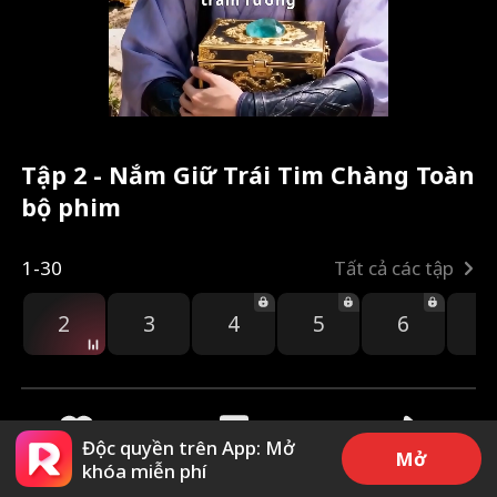
Tập 2 - Nắm Giữ Trái Tim Chàng Toàn
bộ phim
1-30
Tất cả các tập
2
3
4
5
6
7
Độc quyền trên App: Mở
Mở
khóa miễn phí
5.3k
12.2k
Chia sẻ