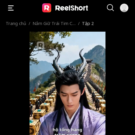
Trang chủ
/
Nắm Giữ Trái Tim Ch
/
Tập 2
àng