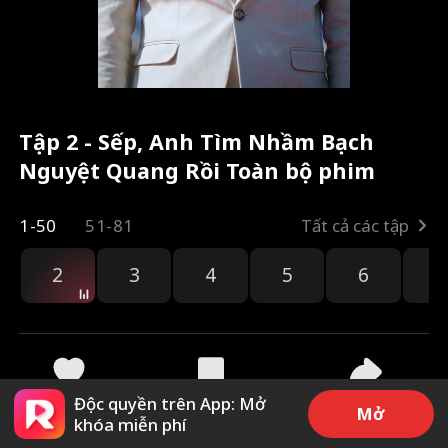
Tập 2 - Sếp, Anh Tìm Nhầm Bạch
Nguyệt Quang Rồi Toàn bộ phim
1-50
51-81
Tất cả các tập
2
3
4
5
6
7
Độc quyền trên App: Mở
2.3k
19.7k
Chia sẻ
Mở
khóa miễn phí