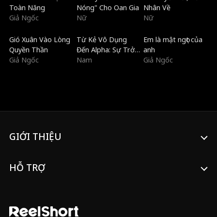
Toàn Năng
Nóng" Cho Oan Gia
Nhân Về
Giả Ngốc
Nữ
Nữ
Mới
Mới
Mới
Gió Xuân Vào Lòng
Từ Kẻ Vô Dụng
Em là mật ngọt của
Quyền Thần
Đến Alpha: Sự Trở
anh
Giả Ngốc
Lại Của Vua Sói
Nam
Giả Ngốc
GIỚI THIỆU
HỖ TRỢ