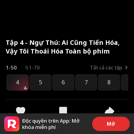
Tập 4 - Ngự Thú: Ai Cũng Tiến Hóa,
Vậy Tôi Thoái Hóa Toàn bộ phim
1-50
51-70
Tất cả các tập
4
5
6
7
8
9
Độc quyền trên App: Mở
110
14.3k
Chia sẻ
Mở
khóa miễn phí