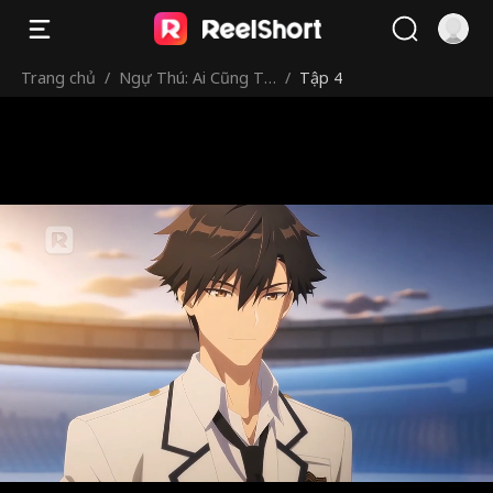
Trang chủ
/
Ngự Thú: Ai Cũng Tiế
/
Tập 4
n Hóa, Vậy Tôi Thoái
Hóa