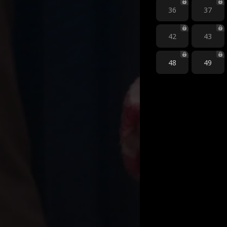
36
37
42
43
48
49