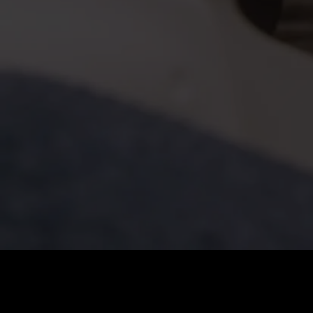
Giá
:
60
Số dư
:
0