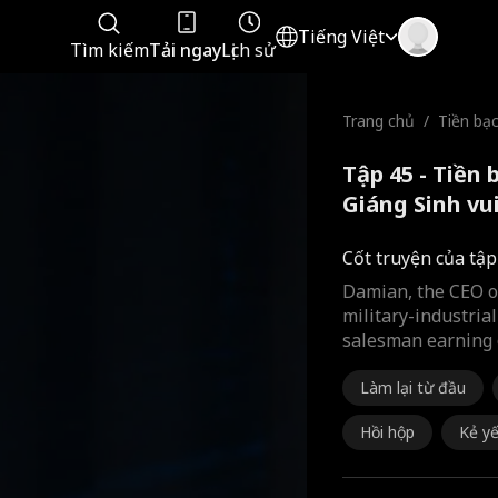
Tiếng Việt
Tìm kiếm
Tải ngay
Lịch sử
Trang chủ
/
Tiền bạ
mùa Giá
Tập 45 - Tiền
Giáng Sinh vu
Cốt truyện của tập
Damian, the CEO o
military-industrial
salesman earning 
Làm lại từ đầu
Hồi hộp
Kẻ yế