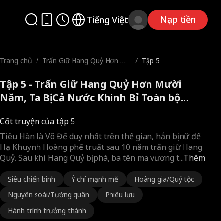
Nạp tiền
Tiếng Việt
Trang chủ
/
Trấn Giữ Hang Quỷ Hơn Mư
/
Tập 5
ời Năm, Ta Bị Cả Nước Khin
h Bỉ
Tập 5 - Trấn Giữ Hang Quỷ Hơn Mười
Năm, Ta Bị Cả Nước Khinh Bỉ Toàn bộ
phim
Cốt truyện của tập 5
Tiêu Hàn là Võ Đế duy nhất trên thế gian, hắn bị nữ đế
Hạ Khuynh Hoàng phế truất sau 10 năm trấn giữ Hang
Quỷ. Sau khi Hang Quỷ bị phá, ba tên ma vương t
...
Thêm
Siêu chiến binh
Ý chí mạnh mẽ
Hoàng gia/Quý tộc
Nguyên soái/Tướng quân
Phiêu lưu
Hành trình trưởng thành