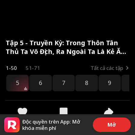
Tập 5 - Truyền Kỳ: Trong Thôn Tân
Thủ Ta Vô Địch, Ra Ngoài Ta Là Kẻ Ăn
Hại Toàn bộ phim
1-50
51-71
Tất cả các tập
5
6
7
8
9
1
Độc quyền trên App: Mở
46
394
Chia sẻ
Mở
khóa miễn phí