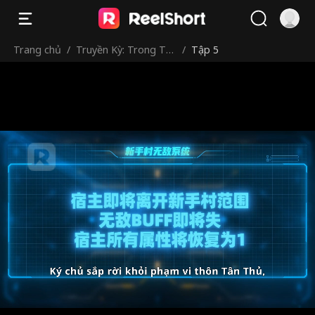
Trang chủ
/
Truyền Kỳ: Trong Th
/
Tập 5
ôn Tân Thủ Ta Vô Địc
h, Ra Ngoài Ta Là Kẻ
Ăn Hại