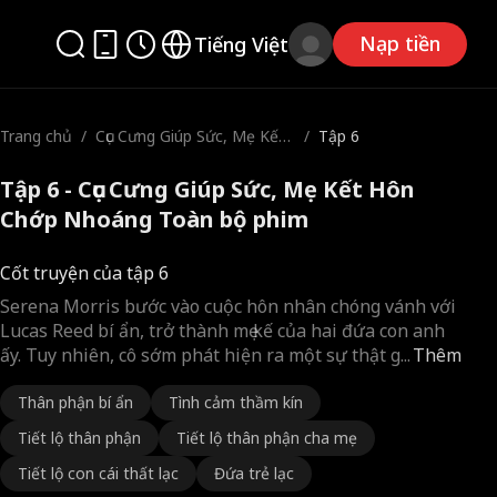
Nạp tiền
Tiếng Việt
Trang chủ
/
Cục Cưng Giúp Sức, Mẹ Kết
/
Tập 6
Hôn Chớp Nhoáng
Tập 6 - Cục Cưng Giúp Sức, Mẹ Kết Hôn
Chớp Nhoáng Toàn bộ phim
Cốt truyện của tập 6
Serena Morris bước vào cuộc hôn nhân chóng vánh với
Lucas Reed bí ẩn, trở thành mẹ kế của hai đứa con anh
ấy. Tuy nhiên, cô sớm phát hiện ra một sự thật g
...
Thêm
Thân phận bí ẩn
Tình cảm thầm kín
Tiết lộ thân phận
Tiết lộ thân phận cha mẹ
Tiết lộ con cái thất lạc
Đứa trẻ lạc