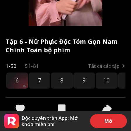
Tập 6 - Nữ Phụ ác Độc Tóm Gọn Nam
Chính Toàn bộ phim
1-50
51-81
Tất cả các tập
6
7
8
9
10
1
Độc quyền trên App: Mở
2.7k
20.4k
Chia sẻ
Mở
khóa miễn phí