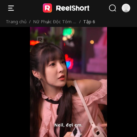
Trang chủ
/
Nữ Phụ ác Độc Tóm G
/
Tập 6
ọn Nam Chính