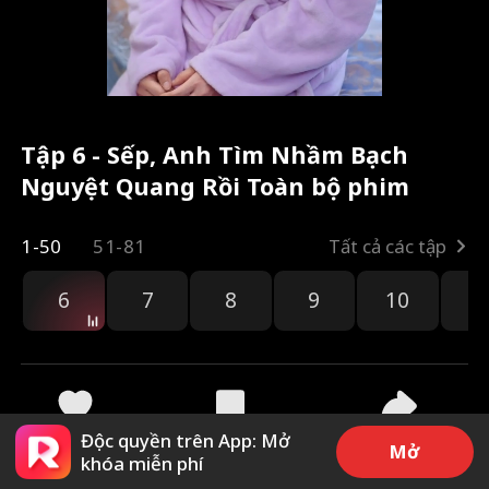
Tập 6 - Sếp, Anh Tìm Nhầm Bạch
Nguyệt Quang Rồi Toàn bộ phim
1-50
51-81
Tất cả các tập
6
7
8
9
10
1
Độc quyền trên App: Mở
2.6k
19.7k
Chia sẻ
Mở
khóa miễn phí