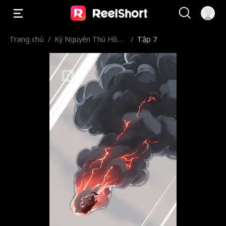
Trang chủ
/
Kỷ Nguyên Thú Hồn:
/
Tập 7
Từ Ăn Hại Cấp D Đến
Chúa Tể Muôn Thú