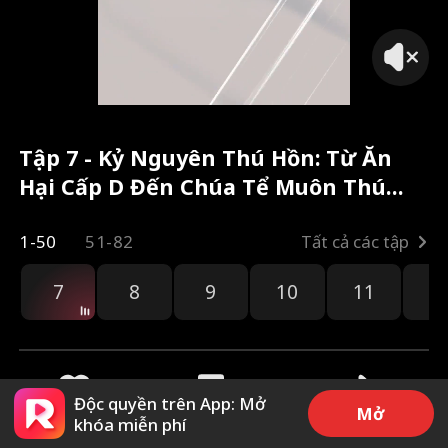
Tập 7 - Kỷ Nguyên Thú Hồn: Từ Ăn
Hại Cấp D Đến Chúa Tể Muôn Thú
Toàn bộ phim
1-50
51-82
Tất cả các tập
7
8
9
10
11
1
Độc quyền trên App: Mở
Mở
khóa miễn phí
35
1k
Chia sẻ