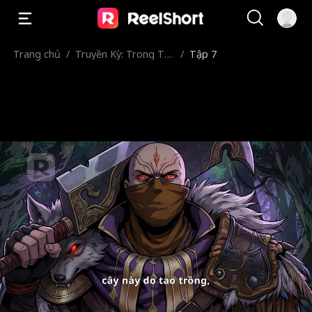
Trang chủ
/
Truyền Kỳ: Trong Th
/
Tập 7
ôn Tân Thủ Ta Vô Địc
h, Ra Ngoài Ta Là Kẻ
Ăn Hại