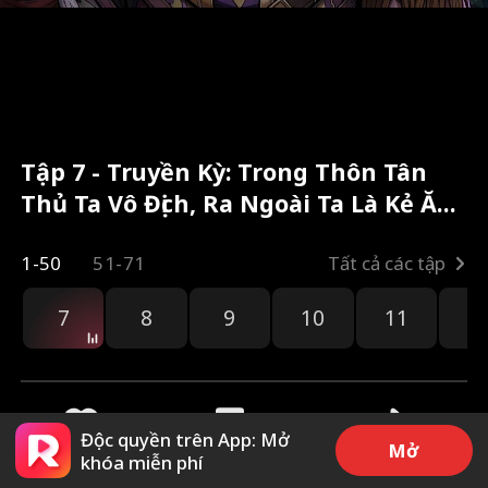
Tập 7 - Truyền Kỳ: Trong Thôn Tân
Thủ Ta Vô Địch, Ra Ngoài Ta Là Kẻ Ăn
Hại Toàn bộ phim
1-50
51-71
Tất cả các tập
7
8
9
10
11
1
Độc quyền trên App: Mở
Mở
khóa miễn phí
71
394
Chia sẻ