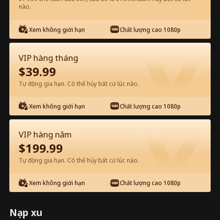
nào.
Xem miễn phí trên App
Xem không giới hạn
Chất lượng cao 1080p
VIP hàng tháng
$
39.99
Tự động gia hạn. Có thể hủy bất cứ lúc nào.
Xem không giới hạn
Chất lượng cao 1080p
Tập 8 - Nắm Giữ Trái Tim Chàng Toàn
VIP hàng năm
bộ phim
$
199.99
Tự động gia hạn. Có thể hủy bất cứ lúc nào.
1-30
Tất cả các tập
Xem không giới hạn
Chất lượng cao 1080p
8
9
10
11
12
1
Nạp xu