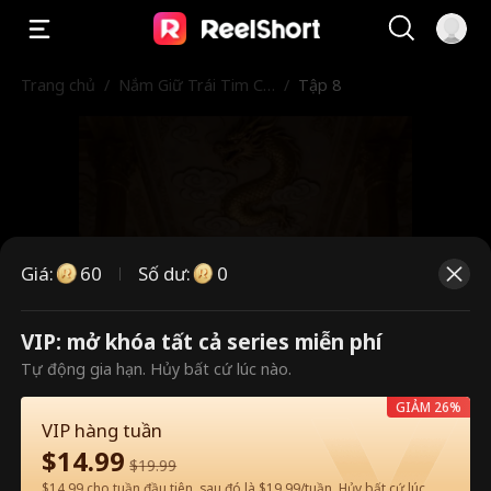
Trang chủ
/
Nắm Giữ Trái Tim Ch
/
Tập 8
àng
Giá
:
60
Số dư
:
0
VIP: mở khóa tất cả series miễn phí
Đây là các tập trả phí. Vui lòng
Tự động gia hạn. Hủy bất cứ lúc nào.
mở khóa để xem.
GIẢM 26%
VIP hàng tuần
$
14.99
$
19.99
60
Mở khóa ngay
$14.99 cho tuần đầu tiên, sau đó là $19.99/tuần. Hủy bất cứ lúc